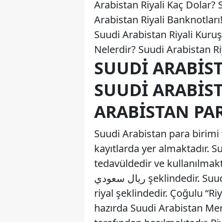
Arabistan Riyali Kaç Dolar? 
Arabistan Riyali Banknotları!
Suudi Arabistan Riyali Kuruş
Nelerdir? Suudi Arabistan Ri
SUUDI ARABIST
SUUDI ARABIST
ARABISTAN PA
Suudi Arabistan para birimi “
kayıtlarda yer almaktadır. S
tedavüldedir ve kullanılmakt
ريال سعودي şeklindedir. Suudi Arabistan Riyali’nın İngilizce yazılımı ise Saudi
riyal şeklindedir. Çoğulu “Riy
hazırda Suudi Arabistan Me