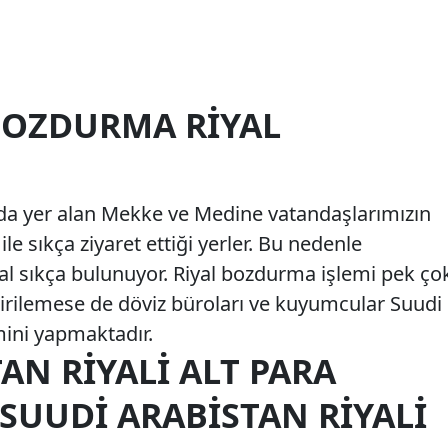
 BOZDURMA RIYAL
nda yer alan Mekke ve Medine vatandaşlarımızın
le sıkça ziyaret ettiği yerler. Bu nedenle
yal sıkça bulunuyor. Riyal bozdurma işlemi pek ço
irilemese de döviz büroları ve kuyumcular Suudi
mini yapmaktadır.
AN RIYALI ALT PARA
 SUUDI ARABISTAN RIYALI