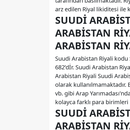
tarafından basılmaktadır. R
arz edilen Riyal likiditesi il
SUUDI ARABIST
ARABISTAN RIY
ARABISTAN RIY
Suudi Arabistan Riyali kodu 
682’dİr. Suudi Arabistan Riyali sembolü S
Arabistan Riyali Suudi Arabi
olarak kullanılmamaktadır. 
vb. gibi Arap Yarımadası'nda
kolayca farklı para birimleri
SUUDI ARABIST
ARABISTAN RIY