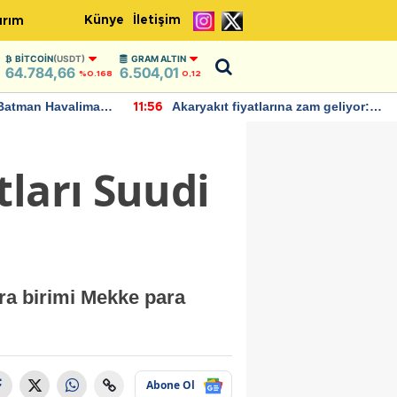
Künye
İletişim
ırım
BITCOIN
(USDT)
GRAM ALTIN
64.784,66
6.504,01
%0.168
0,12
Batman Havalimanı
Akaryakıt fiyatlarına zam geliyor:
11:56
 açıklamalarda
Yeni tarih açıklandı
ları Suudi
ra birimi Mekke para
Abone Ol