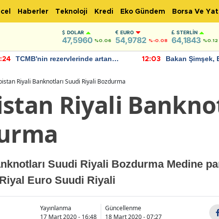
cel
Haberler
Teknoloji
Kredi
Eko Gündem
Borsa Ve Yat
DOLAR
EURO
STERLIN
47,5960
54,9782
64,1843
%0.06
%-0.08
%0.12
TCMB'nin rezervlerinde artan
Bakan Şimşek, 
:24
12:03
momentum devam ediyor
için umut verici
bulundu
istan Riyali Banknotları Suudi Riyali Bozdurma
stan Riyali Banknot
durma
anknotları Suudi Riyali Bozdurma Medine pa
r Riyal Euro Suudi Riyali
Yayınlanma
Güncellenme
17 Mart 2020 - 16:48
18 Mart 2020 - 07:27