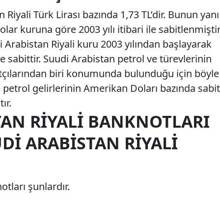
 Riyali Türk Lirası bazında 1,73 TL’dir. Bunun yanı
lar kuruna göre 2003 yılı itibari ile sabitlenmiştir
di Arabistan Riyali kuru 2003 yılından başlayarak
 sabittir. Suudi Arabistan petrol ve türevlerinin
tçılarından biri konumunda bulunduğu için böyle
petrol gelirlerinin Amerikan Doları bazında sabit
ır.
TAN RIYALI BANKNOTLARI
DI ARABISTAN RIYALI
tları şunlardır.