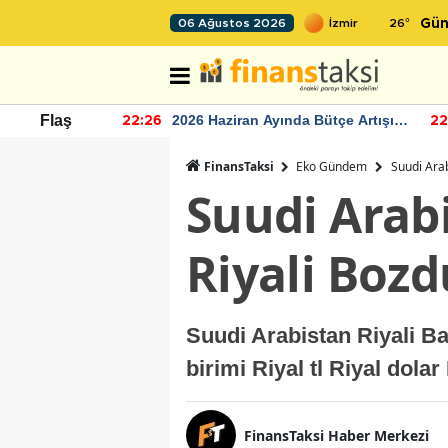
26
°
06 Ağustos 2026
Gün
r seviyesinin
2026 Haziran Ayında Bütçe Artışı
Flaş
22:26
22
Yaşandı
FinansTaksi
Eko Gündem
Suudi Arab
Suudi Arabi
Riyali Boz
Suudi Arabistan Riyali B
birimi Riyal tl Riyal dola
FinansTaksi Haber Merkezi