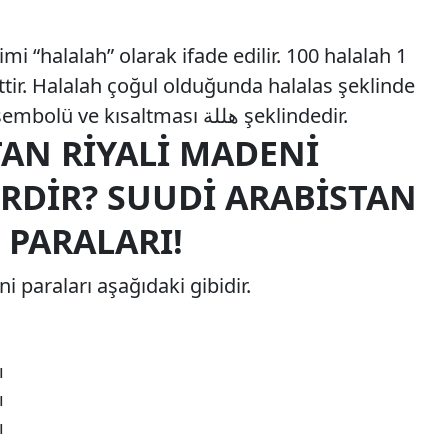
imi “halalah” olarak ifade edilir. 100 halalah 1
ittir. Halalah çoğul olduğunda halalas şeklinde
ifade edilmektedir. Halalah sembolü ve kısaltması هللة şeklindedir.
TAN RIYALI MADENI
ERDIR? SUUDI ARABISTAN
 PARALARI!
i paraları aşağıdaki gibidir.
ı
ı
ı