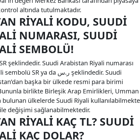
iyal'in değeri Merkez Bankası tarafından piyasaya
e kontrol altında tutulmaktadır.
AN RIYALI KODU, SUUDI
ALI NUMARASI, SUUDI
ALI SEMBOLÜ!
SR şeklindedir. Suudi Arabistan Riyali numarası
R ya da ر.س şeklindedir. Suudi
stan’dan başka bir ülkede resmi para birimi
Bununla birlikte Birleşik Arap Emirlikleri, Umman
 bulunan ülkelerde Suudi Riyali kullanılabilmekte
 ile değişimi sağlanabilmektedir.
AN RIYALI KAÇ TL? SUUDI
ALI KAÇ DOLAR?