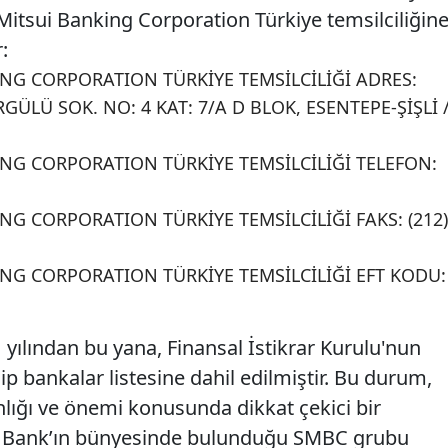
tsui Banking Corporation Türkiye temsilciliğin
:
G CORPORATION TÜRKİYE TEMSİLCİLİĞİ ADRES:
GÜLÜ SOK. NO: 4 KAT: 7/A D BLOK, ESENTEPE-ŞİŞLİ 
G CORPORATION TÜRKİYE TEMSİLCİLİĞİ TELEFON:
G CORPORATION TÜRKİYE TEMSİLCİLİĞİ FAKS: (212)
G CORPORATION TÜRKİYE TEMSİLCİLİĞİ EFT KODU:
ılından bu yana, Finansal İstikrar Kurulu'nun
 bankalar listesine dahil edilmiştir. Bu durum,
nlığı ve önemi konusunda dikkat çekici bir
ui Bank’ın bünyesinde bulunduğu SMBC grubu