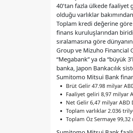
40'tan fazla ülkede faaliye
olduğu varlıklar bakımında
Toplam kredi değerine göre
finans kuruluşlarından birid
sıralamasına göre dünyanın e
Group ve Mizuho Financial G
“Megabank” ya da “büyük 3’l
banka, Japon Bankacılık sis
Sumitomo Mitsui Bank finan
Brüt Gelir 47.98 milyar ABD
Faaliyet geliri 8,97 milyar 
Net Gelir 6,47 milyar ABD 
Toplam varlıklar 2.036 tril
Toplam Öz Sermaye 99,32 m
Sumitomo Mitsui Bank faaliye