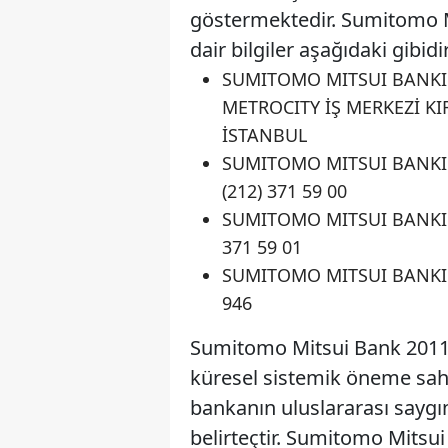
göstermektedir. Sumitomo Mi
dair bilgiler aşağıdaki gibidir
SUMITOMO MITSUI BANKIN
METROCITY İŞ MERKEZİ KIR
İSTANBUL
SUMITOMO MITSUI BANKIN
(212) 371 59 00
SUMITOMO MITSUI BANKIN
371 59 01
SUMITOMO MITSUI BANKIN
946
Sumitomo Mitsui Bank 2011 y
küresel sistemik öneme sahip
bankanın uluslararası saygı
belirteçtir. Sumitomo Mits