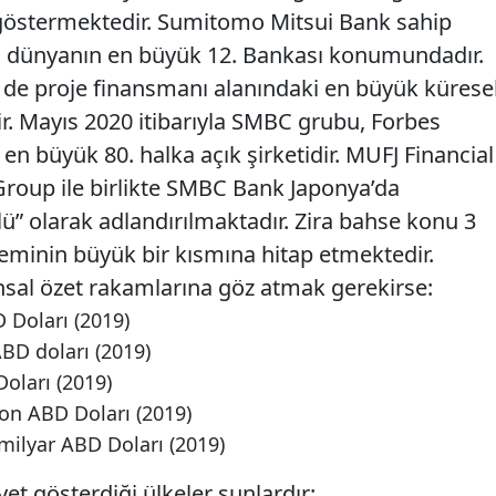
t göstermektedir. Sumitomo Mitsui Bank sahip
n dünyanın en büyük 12. Bankası konumundadır.
 de proje finansmanı alanındaki en büyük kürese
ir. Mayıs 2020 itibarıyla SMBC grubu, Forbes
n büyük 80. halka açık şirketidir. MUFJ Financial
roup ile birlikte SMBC Bank Japonya’da
ü” olarak adlandırılmaktadır. Zira bahse konu 3
teminin büyük bir kısmına hitap etmektedir.
sal özet rakamlarına göz atmak gerekirse:
 Doları (2019)
ABD doları (2019)
Doları (2019)
yon ABD Doları (2019)
ilyar ABD Doları (2019)
t gösterdiği ülkeler şunlardır: