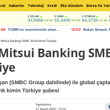
cel
Haberler
Teknoloji
Kredi
Eko Gündem
Borsa Ve Yat
DOLAR
EURO
STERLIN
47,5968
55,0430
64,2738
%0.06
%0.05
%0.26
TCMB'nin rezervlerinde artan
Bakan Şimşek, 
:24
12:03
momentum devam ediyor
için umut verici
bulundu
Mitsui Banking SMBC Bank Kimin Türkiye
Mitsui Banking SM
iye
lışan (SMBC Group dahilinde) ile global ça
k kimin Türkiye şubesi
Yayınlanma
21 Kasım 2020 - 13:19