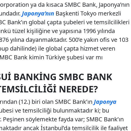
rporation ya da kısaca SMBC Bank, Japonya’nın
undadır.
Japonya’nın
Başkenti Tokyo merkezli
C Bank’ın global çapta şubeleri ve temsilcilikleri
ü tüzel kişiliğine ve yapısına 1996 yılında
76 yılına dayanmaktadır. 500’e yakın ofis ve 103
up dahilinde) ile global çapta hizmet veren
MBC Bank kimin Türkiye şubesi var mı
UI BANKING SMBC BANK
TEMSILCILIĞI NEREDE?
ından (12.) biri olan SMBC Bank’ın
Japonya
besi ve temsilciliği bulunmaktadır ki; bu
ir. Peşinen söylemekte fayda var; SMBC Bank’ın
tadır ancak İstanbul’da temsilcilik ile faaliyet