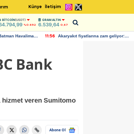
Künye
İletişim
ırım
BITCOIN
(USDT)
GRAM ALTIN
64.794,99
6.539,64
%0.692
0,67
Batman Havalimanı
Akaryakıt fiyatlarına zam geliyor:
11:56
 açıklamalarda
Yeni tarih açıklandı
BC Bank
pta hizmet veren Sumitomo
Abone Ol