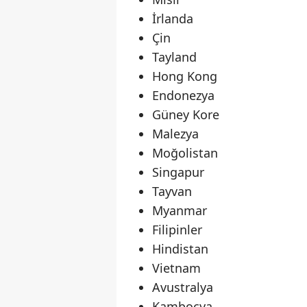
İrlanda
Çin
Tayland
Hong Kong
Endonezya
Güney Kore
Malezya
Moğolistan
Singapur
Tayvan
Myanmar
Filipinler
Hindistan
Vietnam
Avustralya
Kamboçya