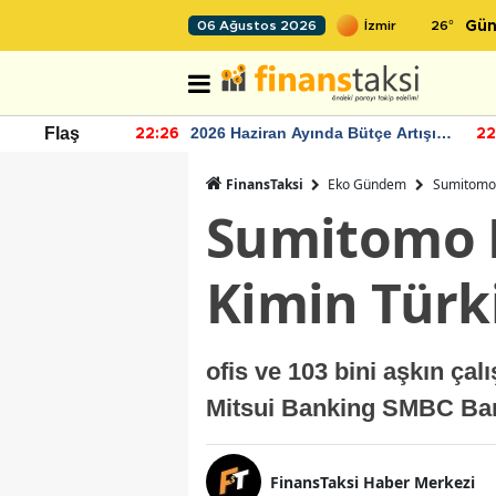
26
°
06 Ağustos 2026
Gün
r seviyesinin
2026 Haziran Ayında Bütçe Artışı
Flaş
22:26
22
Yaşandı
FinansTaksi
Eko Gündem
Sumitomo 
Sumitomo 
Kimin Türk
ofis ve 103 bini aşkın ça
Mitsui Banking SMBC Ban
FinansTaksi Haber Merkezi