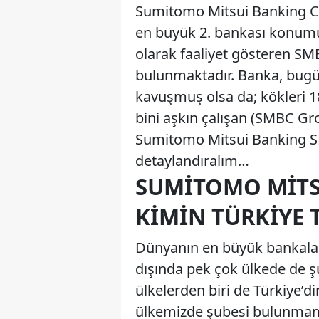
Sumitomo Mitsui Banking Co
en büyük 2. bankası konum
olarak faaliyet gösteren SMB
bulunmaktadır. Banka, bugünk
kavuşmuş olsa da; kökleri 18
bini aşkın çalışan (SMBC Gro
Sumitomo Mitsui Banking S
detaylandıralım…
SUMITOMO MITS
KIMIN TÜRKIYE 
Dünyanın en büyük bankalar
dışında pek çok ülkede de şu
ülkelerden biri de Türkiye’d
ülkemizde şubesi bulunmamak