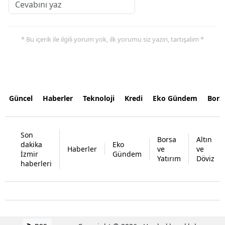
* Bu içerik ile ilgili yorum yok, ilk yorumu siz yazın, tartışalım *
Güncel
Haberler
Teknoloji
Kredi
Eko Gündem
Bors
Son
Borsa
Altın
dakika
Eko
Haberler
ve
ve
İzmir
Gündem
Yatırım
Döviz
haberleri