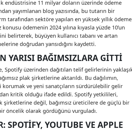
zik endüstrisine 11 milyar doların üzerinde ödeme
fından yayımlanan blog yazısında, bu tutarın bir
orm tarafından sektöre yapılan en yüksek yıllık ödeme
öz konusu ödemenin 2024 yılına kıyasla yüzde 10’un
ni belirterek, büyüyen kullanıcı tabanı ve artan
emelerine doğrudan yansıdığını kaydetti.
IN YARISI BAĞIMSIZLARA GITTI
e, Spotify üzerinden dağıtılan telif gelirlerinin yaklaşı
ağımsız plak şirketlerine aktarıldı. Bu dağılımın,
 korumak ve yeni sanatçıların sürdürülebilir gelir
n kritik olduğu ifade edildi. Spotify yetkilileri,
şirketlerine değil, bağımsız üreticilere de güçlü bir
 bir öncelik olarak gördüğünü vurguladı.
R: SPOTIFY, YOUTUBE VE APPLE