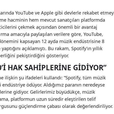
zarında YouTube ve Apple gibi devlerle rekabet etmey
deme hacminin hem mevcut sanatçıları platformda
icilerini çekmek açısından önemli bir avantaj
ştırma amacıyla paylaşılan verilere göre, YouTube,
önemini kapsayan 12 ayda müzik endüstrisine 8
aptığını açıklamıştı. Bu rakam, Spotify’ın yıllık
rliğini pekiştirdiğini gösteriyor.
0’I HAK SAHIPLERINE GIDIYOR”
e ilişkin şu ifadeleri kullandı: “Spotify, tüm müzik
ini endüstriye ödüyor. Aldığımız paranın neredeyse
erine gidiyor. Gelirlerimiz büyüdükçe, müzik
ama, platformun uzun süredir eleştirilen telif
vurgusunu güçlendirme çabası olarak değerlendiriliyor.