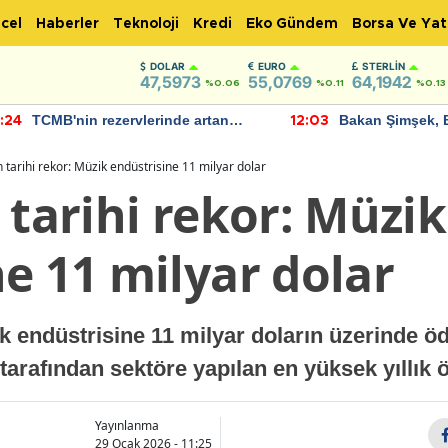
cel
Haberler
Teknoloji
Kredi
Eko Gündem
Borsa Ve Yat
DOLAR
EURO
STERLIN
47,5973
55,0769
64,1942
%0.06
%0.11
%0.13
TCMB'nin rezervlerinde artan
Bakan Şimşek, 
:24
12:03
momentum devam ediyor
için umut verici
bulundu
n tarihi rekor: Müzik endüstrisine 11 milyar dolar
 tarihi rekor: Müzik
e 11 milyar dolar
ik endüstrisine 11 milyar doların üzerinde öd
rm tarafından sektöre yapılan en yüksek yıllı
Yayınlanma
29 Ocak 2026 - 11:25