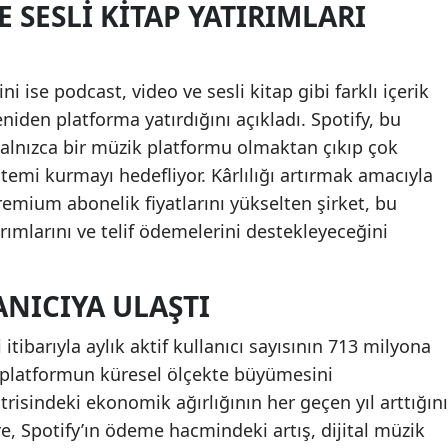
E SESLI KITAP YATIRIMLARI
ni ise podcast, video ve sesli kitap gibi farklı içerik
eniden platforma yatırdığını açıkladı. Spotify, bu
 yalnızca bir müzik platformu olmaktan çıkıp çok
istemi kurmayı hedefliyor. Kârlılığı artırmak amacıyla
mium abonelik fiyatlarını yükselten şirket, bu
rımlarını ve telif ödemelerini destekleyeceğini
ANICIYA ULAŞTI
itibarıyla aylık aktif kullanıcı sayısının 713 milyona
 platformun küresel ölçekte büyümesini
isindeki ekonomik ağırlığının her geçen yıl arttığını
, Spotify’ın ödeme hacmindeki artış, dijital müzik