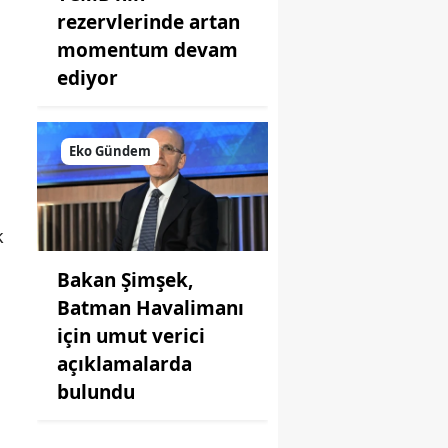
rezervlerinde artan
momentum devam
ediyor
Eko Gündem
k
Bakan Şimşek,
Batman Havalimanı
için umut verici
açıklamalarda
bulundu