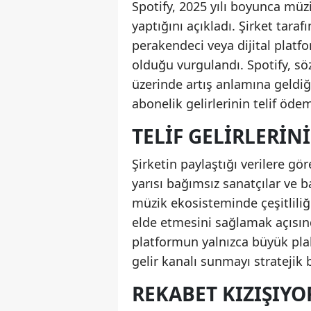
Spotify, 2025 yılı boyunca mü
yaptığını açıkladı. Şirket tara
perakendeci veya dijital platf
olduğu vurgulandı. Spotify, s
üzerinde artış anlamına geldiği
abonelik gelirlerinin telif öd
TELIF GELIRLERIN
Şirketin paylaştığı verilere gör
yarısı bağımsız sanatçılar ve b
müzik ekosisteminde çeşitliliği
elde etmesini sağlamak açısında
platformun yalnızca büyük plak 
gelir kanalı sunmayı stratejik
REKABET KIZIŞIYO