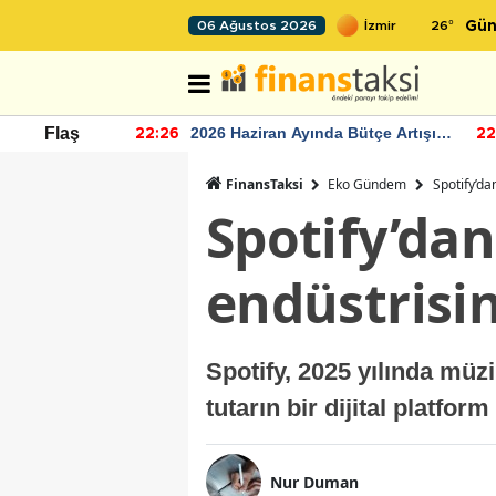
26
°
06 Ağustos 2026
Gün
r seviyesinin
2026 Haziran Ayında Bütçe Artışı
Flaş
22:26
22
Yaşandı
FinansTaksi
Eko Gündem
Spotify’da
Spotify’dan
endüstrisin
Spotify, 2025 yılında müz
tutarın bir dijital platfo
Nur Duman