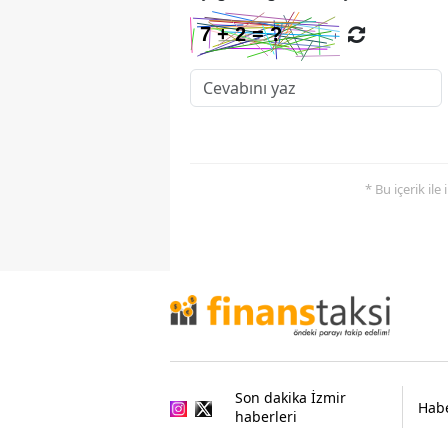
* Bu içerik ile
Son dakika İzmir
Habe
haberleri