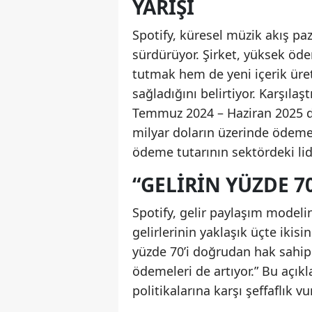
YARIŞI
Spotify, küresel müzik akış pa
sürdürüyor. Şirket, yüksek ö
tutmak hem de yeni içerik üret
sağladığını belirtiyor. Karşıla
Temmuz 2024 – Haziran 2025 d
milyar doların üzerinde ödeme y
ödeme tutarının sektördeki lide
“GELIRIN YÜZDE 7
Spotify, gelir paylaşım modelin
gelirlerinin yaklaşık üçte ikis
yüzde 70’i doğrudan hak sahipl
ödemeleri de artıyor.” Bu açıkl
politikalarına karşı şeffaflık 