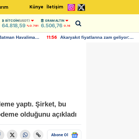
Künye
İletişim
ırım
BITCOIN
(USDT)
GRAM ALTIN
64.818,59
6.506,76
%0.781
0,16
Batman Havalimanı
Akaryakıt fiyatlarına zam geliyor:
11:56
 açıklamalarda
Yeni tarih açıklandı
eme yaptı. Şirket, bu
k ödeme olduğunu açıkladı
Abone Ol