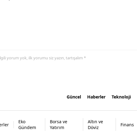
 ilgili yorum yok, ilk yorumu siz yazın, tartışalım *
Güncel
Haberler
Teknoloji
Eko
Borsa ve
Altın ve
rler
Finans
Gündem
Yatırım
Döviz