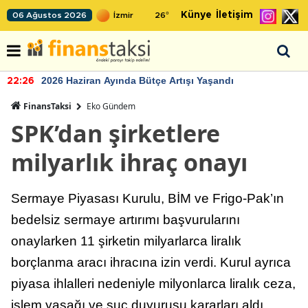
Künye
İletişim
06 Ağustos 2026
26
°
2026 Haziran Ayında Bütçe Artışı Yaşandı
22:26
FinansTaksi
Eko Gündem
SPK’dan şirketlere
milyarlık ihraç onayı
Sermaye Piyasası Kurulu, BİM ve Frigo-Pak’ın
bedelsiz sermaye artırımı başvurularını
onaylarken 11 şirketin milyarlarca liralık
borçlanma aracı ihracına izin verdi. Kurul ayrıca
piyasa ihlalleri nedeniyle milyonlarca liralık ceza,
işlem yasağı ve suç duyurusu kararları aldı