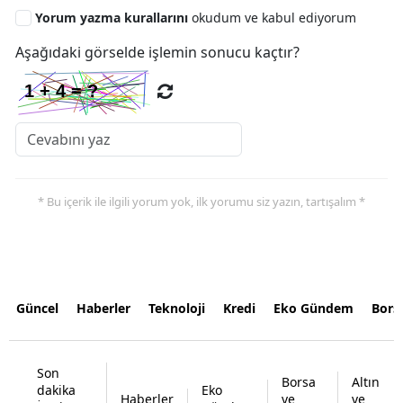
Yorum yazma kurallarını
okudum ve kabul ediyorum
Aşağıdaki görselde işlemin sonucu kaçtır?
* Bu içerik ile ilgili yorum yok, ilk yorumu siz yazın, tartışalım *
Güncel
Haberler
Teknoloji
Kredi
Eko Gündem
Bors
Son
Borsa
Altın
dakika
Eko
Haberler
ve
ve