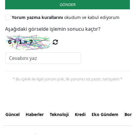
GÖNDER
Yorum yazma kurallarını
okudum ve kabul ediyorum
Aşağıdaki görselde işlemin sonucu kaçtır?
* Bu içerik ile ilgili yorum yok, ilk yorumu siz yazın, tartışalım *
Güncel
Haberler
Teknoloji
Kredi
Eko Gündem
Bors