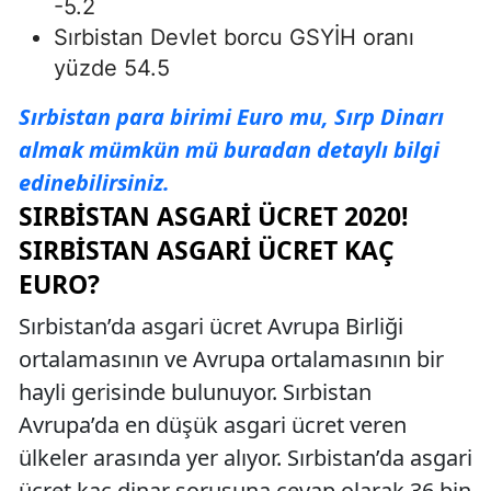
-5.2
Sırbistan Devlet borcu GSYİH oranı
yüzde 54.5
Sırbistan para birimi Euro mu, Sırp Dinarı
almak mümkün mü buradan detaylı bilgi
edinebilirsiniz.
SIRBISTAN ASGARI ÜCRET 2020!
SIRBISTAN ASGARI ÜCRET KAÇ
EURO?
Sırbistan’da asgari ücret Avrupa Birliği
ortalamasının ve Avrupa ortalamasının bir
hayli gerisinde bulunuyor. Sırbistan
Avrupa’da en düşük asgari ücret veren
ülkeler arasında yer alıyor. Sırbistan’da asgari
ücret kaç dinar sorusuna cevap olarak 36 bin