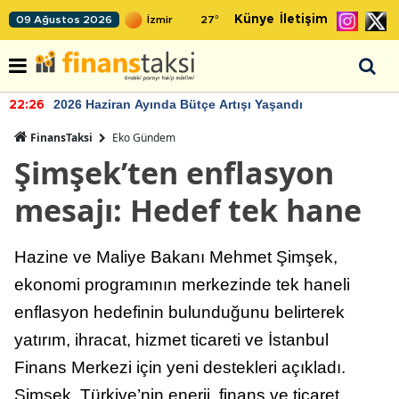
Künye
İletişim
09 Ağustos 2026
27
°
2026 Haziran Ayında Bütçe Artışı Yaşandı
22:26
FinansTaksi
Eko Gündem
Şimşek’ten enflasyon
mesajı: Hedef tek hane
Hazine ve Maliye Bakanı Mehmet Şimşek,
ekonomi programının merkezinde tek haneli
enflasyon hedefinin bulunduğunu belirterek
yatırım, ihracat, hizmet ticareti ve İstanbul
Finans Merkezi için yeni destekleri açıkladı.
Şimşek, Türkiye’nin enerji, finans ve ticaret