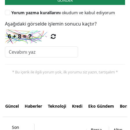
GÖNDER
Yorum yazma kurallarını
okudum ve kabul ediyorum
Aşağıdaki görselde işlemin sonucu kaçtır?
* Bu içerik ile ilgili yorum yok, ilk yorumu siz yazın, tartışalım *
Güncel
Haberler
Teknoloji
Kredi
Eko Gündem
Bors
Son
Borsa
Altın