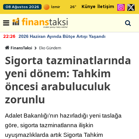
Künye
İletişim
08 Ağustos 2026
26
°
2026 Haziran Ayında Bütçe Artışı Yaşandı
22:26
FinansTaksi
Eko Gündem
Sigorta tazminatlarında
yeni dönem: Tahkim
öncesi arabuluculuk
zorunlu
Adalet Bakanlığı’nın hazırladığı yeni taslağa
göre, sigorta tazminatlarına ilişkin
uyuşmazlıklarda artık Sigorta Tahkim