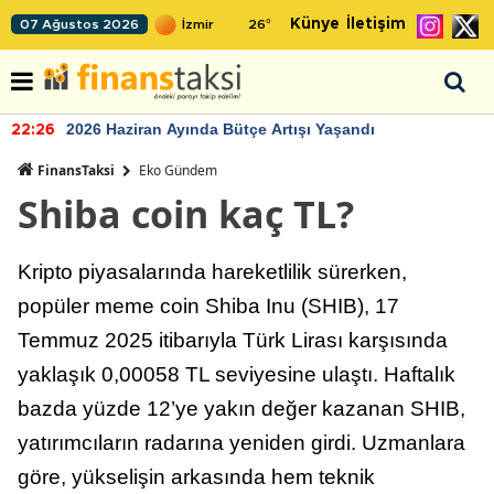
Künye
İletişim
07 Ağustos 2026
26
°
2026 Haziran Ayında Bütçe Artışı Yaşandı
22:26
FinansTaksi
Eko Gündem
Shiba coin kaç TL?
Kripto piyasalarında hareketlilik sürerken,
popüler meme coin Shiba Inu (SHIB), 17
Temmuz 2025 itibarıyla Türk Lirası karşısında
yaklaşık 0,00058 TL seviyesine ulaştı. Haftalık
bazda yüzde 12’ye yakın değer kazanan SHIB,
yatırımcıların radarına yeniden girdi. Uzmanlara
göre, yükselişin arkasında hem teknik