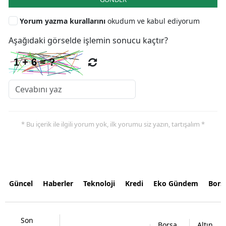
Yorum yazma kurallarını
okudum ve kabul ediyorum
Aşağıdaki görselde işlemin sonucu kaçtır?
* Bu içerik ile ilgili yorum yok, ilk yorumu siz yazın, tartışalım *
Güncel
Haberler
Teknoloji
Kredi
Eko Gündem
Bors
Son
Borsa
Altın