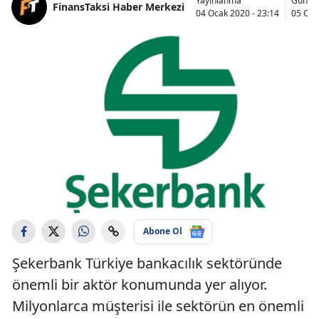
Yayınlanma
Günce
FinansTaksi Haber Merkezi
04 Ocak 2020 - 23:14
05 Oca
Abone Ol
Şekerbank Türkiye bankacılık sektöründe
önemli bir aktör konumunda yer alıyor.
Milyonlarca müşterisi ile sektörün en önemli