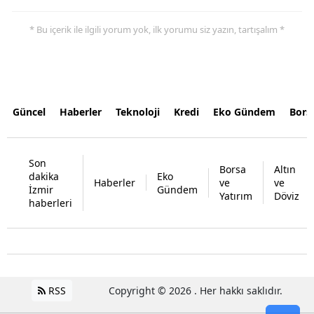
* Bu içerik ile ilgili yorum yok, ilk yorumu siz yazın, tartışalım *
Güncel
Haberler
Teknoloji
Kredi
Eko Gündem
Bors
Son
Borsa
Altın
dakika
Eko
Haberler
ve
ve
İzmir
Gündem
Yatırım
Döviz
haberleri
RSS
Copyright © 2026 . Her hakkı saklıdır.