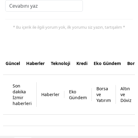
* Bu içerik ile ilgili yorum yok, ilk yorumu siz yazın, tartışalım *
Güncel
Haberler
Teknoloji
Kredi
Eko Gündem
Bors
Son
Borsa
Altın
dakika
Eko
Haberler
ve
ve
İzmir
Gündem
Yatırım
Döviz
haberleri