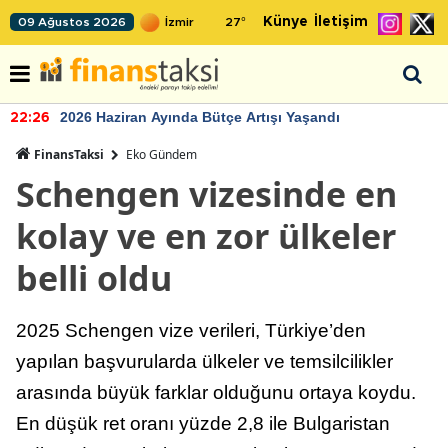
Künye
İletişim
09 Ağustos 2026
27
°
TCMB'nin rezervlerinde artan momentum devam ediyor
22:24
FinansTaksi
Eko Gündem
Schengen vizesinde en
kolay ve en zor ülkeler
belli oldu
2025 Schengen vize verileri, Türkiye’den
yapılan başvurularda ülkeler ve temsilcilikler
arasında büyük farklar olduğunu ortaya koydu.
En düşük ret oranı yüzde 2,8 ile Bulgaristan