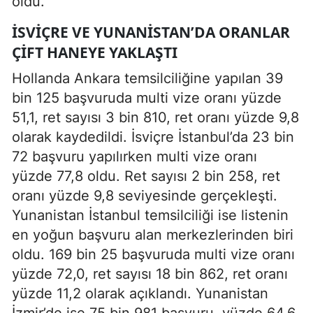
oldu.
İSVIÇRE VE YUNANISTAN’DA ORANLAR
ÇIFT HANEYE YAKLAŞTI
Hollanda Ankara temsilciliğine yapılan 39
bin 125 başvuruda multi vize oranı yüzde
51,1, ret sayısı 3 bin 810, ret oranı yüzde 9,8
olarak kaydedildi. İsviçre İstanbul’da 23 bin
72 başvuru yapılırken multi vize oranı
yüzde 77,8 oldu. Ret sayısı 2 bin 258, ret
oranı yüzde 9,8 seviyesinde gerçekleşti.
Yunanistan İstanbul temsilciliği ise listenin
en yoğun başvuru alan merkezlerinden biri
oldu. 169 bin 25 başvuruda multi vize oranı
yüzde 72,0, ret sayısı 18 bin 862, ret oranı
yüzde 11,2 olarak açıklandı. Yunanistan
İzmir’de ise 75 bin 981 başvuru, yüzde 64,6