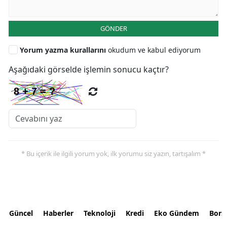
GÖNDER
Yorum yazma kurallarını
okudum ve kabul ediyorum
Aşağıdaki görselde işlemin sonucu kaçtır?
* Bu içerik ile ilgili yorum yok, ilk yorumu siz yazın, tartışalım *
Güncel
Haberler
Teknoloji
Kredi
Eko Gündem
Bors