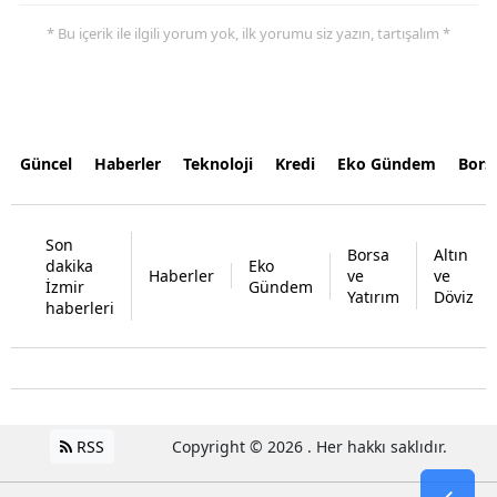
* Bu içerik ile ilgili yorum yok, ilk yorumu siz yazın, tartışalım *
Güncel
Haberler
Teknoloji
Kredi
Eko Gündem
Bors
Son
Borsa
Altın
dakika
Eko
Haberler
ve
ve
İzmir
Gündem
Yatırım
Döviz
haberleri
RSS
Copyright © 2026 . Her hakkı saklıdır.