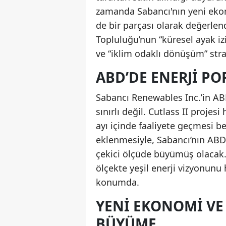
zamanda Sabancı'nın yeni ekon
de bir parçası olarak değerlend
Topluluğu’nun “küresel ayak i
ve “iklim odaklı dönüşüm” stra
ABD’DE ENERJI P
Sabancı Renewables Inc.’in ABD
sınırlı değil. Cutlass II proje
ayı içinde faaliyete geçmesi be
eklenmesiyle, Sabancı’nın ABD’d
çekici ölçüde büyümüş olacak. 
ölçekte yeşil enerji vizyonunu 
konumda.
YENI EKONOMI VE
BÜYÜME