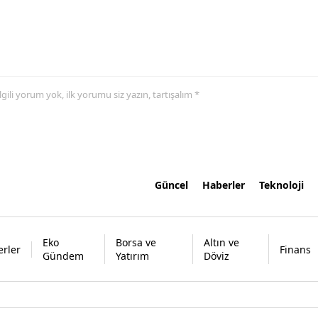
 ilgili yorum yok, ilk yorumu siz yazın, tartışalım *
Güncel
Haberler
Teknoloji
Eko
Borsa ve
Altın ve
rler
Finans
Gündem
Yatırım
Döviz