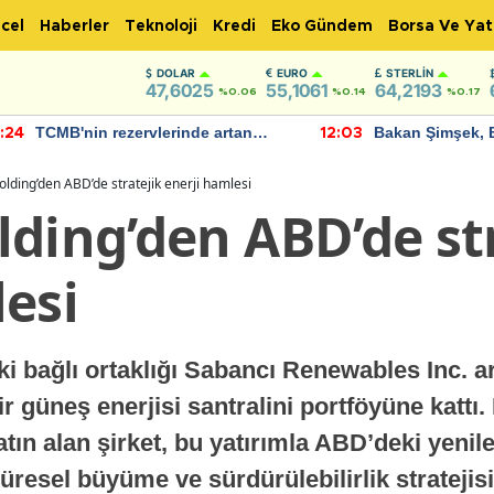
cel
Haberler
Teknoloji
Kredi
Eko Gündem
Borsa Ve Yat
DOLAR
EURO
STERLIN
47,6025
55,1061
64,2193
%0.06
%0.14
%0.17
TCMB'nin rezervlerinde artan
Bakan Şimşek, 
:24
12:03
momentum devam ediyor
için umut verici
bulundu
lding’den ABD’de stratejik enerji hamlesi
ding’den ABD’de st
esi
 bağlı ortaklığı Sabancı Renewables Inc. ar
ir güneş enerjisi santralini portföyüne katt
tın alan şirket, bu yatırımla ABD’deki yenile
resel büyüme ve sürdürülebilirlik stratejisi