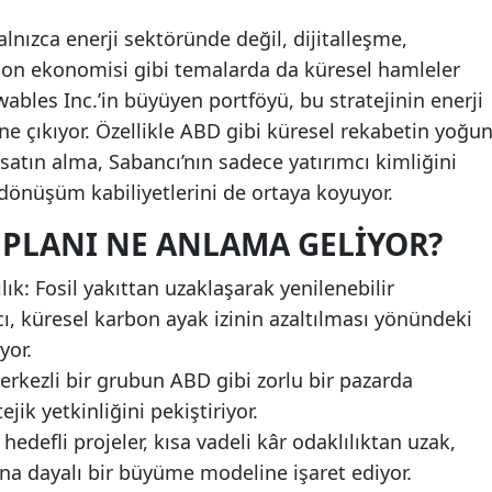
lnızca enerji sektöründe değil, dijitalleşme,
rbon ekonomisi gibi temalarda da küresel hamleler
ables Inc.’in büyüyen portföyü, bu stratejinin enerji
e çıkıyor. Özellikle ABD gibi küresel rekabetin yoğu
satın alma, Sabancı’nın sadece yatırımcı kimliğini
 dönüşüm kabiliyetlerini de ortaya koyuyor.
 PLANI NE ANLAMA GELIYOR?
k: Fosil yakıttan uzaklaşarak yenilenebilir
, küresel karbon ayak izinin azaltılması yönündeki
yor.
erkezli bir grubun ABD gibi zorlu bir pazarda
jik yetkinliğini pekiştiriyor.
defli projeler, kısa vadeli kâr odaklılıktan uzak,
na dayalı bir büyüme modeline işaret ediyor.