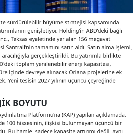
kte sürdürülebilir büyüme stratejisi kapsamında
atırımlarını genişletiyor. Holding’in ABD’deki bağlı
Inc., Teksas eyaletinde yer alan 156 megavat
i Santrali’nin tamamını satın aldı. Satın alma işlemi,
 aracılığıyla gerçekleştirildi. Bu yatırımla birlikte
'deki toplam yenilenebilir enerji kapasitesi,
 süre içinde devreye alınacak Oriana projelerine ek
k. Yeni tesisin 2027 yılının üçüncü çeyreğinde
JIK BOYUTU
ydınlatma Platformu’na (KAP) yapılan açıklamada,
e 100 hissesinin, ilişkisi bulunmayan üçüncü bir
du. Bu hamle, sadece kapasite artırımı değil, aynı