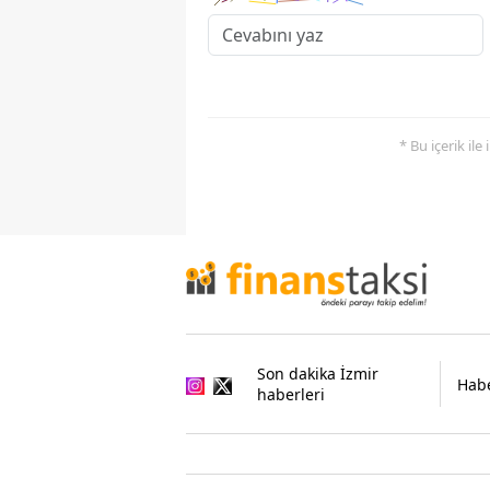
* Bu içerik ile
Son dakika İzmir
Habe
haberleri