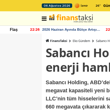
26
°
06 Ağustos 2026
Gün
r seviyesinin
2026 Haziran Ayında Bütçe Artışı
Flaş
22:26
22
Yaşandı
FinansTaksi
Eko Gündem
Sabancı Ho
Sabancı Hol
enerji haml
Sabancı Holding, ABD’deki
megavat kapasiteli yeni b
LLC’nin tüm hisselerini sa
660 megavata çıkararak kü