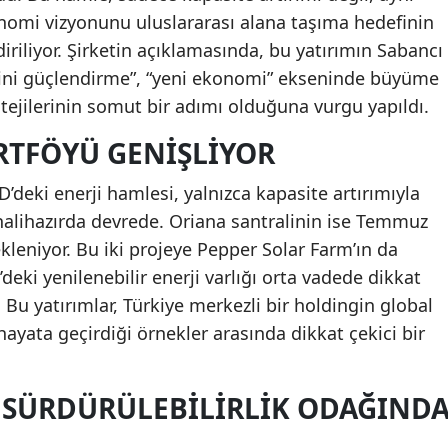
omi vizyonunu uluslararası alana taşıma hedefinin
iriliyor. Şirketin açıklamasında, bu yatırımın Sabancı
zini güçlendirme”, “yeni ekonomi” ekseninde büyüme
tejilerinin somut bir adımı olduğuna vurgu yapıldı.
ORTFÖYÜ GENIŞLIYOR
’deki enerji hamlesi, yalnızca kapasite artırımıyla
si halihazırda devrede. Oriana santralinin ise Temmuz
kleniyor. Bu iki projeye Pepper Solar Farm’ın da
eki yenilenebilir enerji varlığı orta vadede dikkat
Bu yatırımlar, Türkiye merkezli bir holdingin global
hayata geçirdiği örnekler arasında dikkat çekici bir
 SÜRDÜRÜLEBILIRLIK ODAĞIND