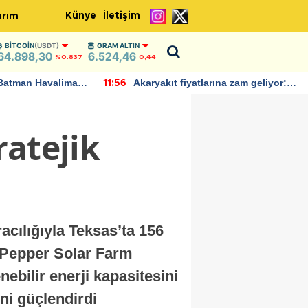
Künye
İletişim
ırım
BITCOIN
(USDT)
GRAM ALTIN
64.898,30
6.524,46
%0.837
0,44
Batman Havalimanı
Akaryakıt fiyatlarına zam geliyor:
11:56
 açıklamalarda
Yeni tarih açıklandı
ratejik
acılığıyla Teksas’ta 156
ı. Pepper Solar Farm
nebilir enerji kapasitesini
ni güçlendirdi