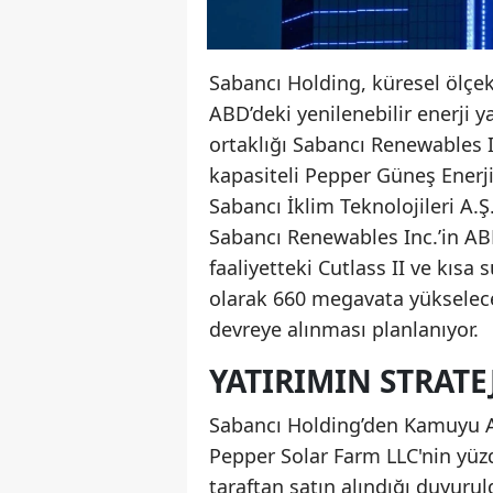
Sabancı Holding, küresel ölçe
ABD’deki yenilenebilir enerji y
ortaklığı Sabancı Renewables 
kapasiteli Pepper Güneş Enerjis
Sabancı İklim Teknolojileri A.Ş.
Sabancı Renewables Inc.’in ABD
faaliyetteki Cutlass II ve kısa
olarak 660 megavata yükselece
devreye alınması planlanıyor.
YATIRIMIN STRATE
Sabancı Holding’den Kamuyu A
Pepper Solar Farm LLC'nin yüzd
taraftan satın alındığı duyurul