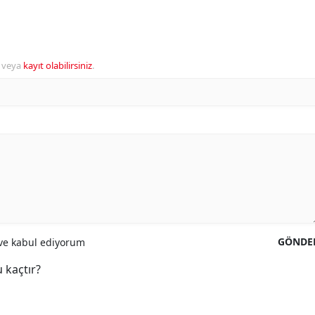
veya
kayıt olabilirsiniz
.
GÖNDE
e kabul ediyorum
 kaçtır?