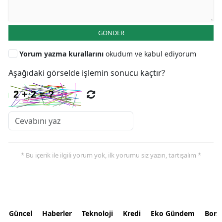
GÖNDER
Yorum yazma kurallarını
okudum ve kabul ediyorum
Aşağıdaki görselde işlemin sonucu kaçtır?
* Bu içerik ile ilgili yorum yok, ilk yorumu siz yazın, tartışalım *
Güncel
Haberler
Teknoloji
Kredi
Eko Gündem
Bors