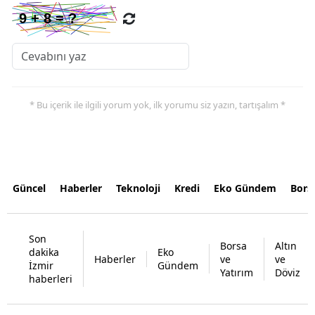
* Bu içerik ile ilgili yorum yok, ilk yorumu siz yazın, tartışalım *
Güncel
Haberler
Teknoloji
Kredi
Eko Gündem
Bors
Son
Borsa
Altın
dakika
Eko
Haberler
ve
ve
İzmir
Gündem
Yatırım
Döviz
haberleri