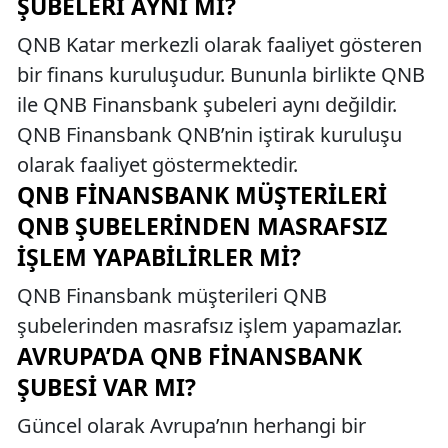
ŞUBELERI AYNI MI?
QNB Katar merkezli olarak faaliyet gösteren
bir finans kuruluşudur. Bununla birlikte QNB
ile QNB Finansbank şubeleri aynı değildir.
QNB Finansbank QNB’nin iştirak kuruluşu
olarak faaliyet göstermektedir.
QNB FINANSBANK MÜŞTERILERI
QNB ŞUBELERINDEN MASRAFSIZ
İŞLEM YAPABILIRLER MI?
QNB Finansbank müşterileri QNB
şubelerinden masrafsız işlem yapamazlar.
AVRUPA’DA QNB FINANSBANK
ŞUBESI VAR MI?
Güncel olarak Avrupa’nın herhangi bir