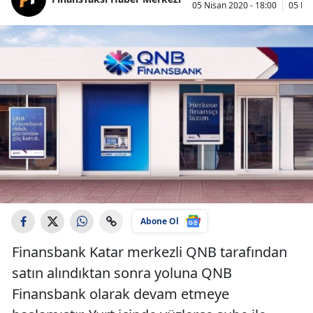
05 Nisan 2020 - 18:00
05 Nis
Abone Ol
Finansbank Katar merkezli QNB tarafından
satın alındıktan sonra yoluna QNB
Finansbank olarak devam etmeye