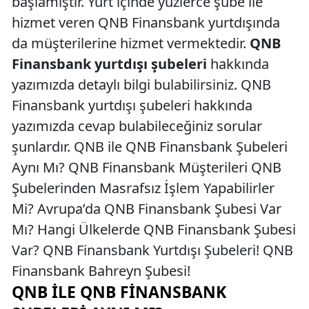
başlamıştır. Yurt içinde yüzlerce şube ile
hizmet veren QNB Finansbank yurtdışında
da müşterilerine hizmet vermektedir.
QNB
Finansbank yurtdışı şubeleri
hakkında
yazımızda detaylı bilgi bulabilirsiniz. QNB
Finansbank yurtdışı şubeleri hakkında
yazımızda cevap bulabileceğiniz sorular
şunlardır. QNB ile QNB Finansbank Şubeleri
Aynı Mı? QNB Finansbank Müşterileri QNB
Şubelerinden Masrafsız İşlem Yapabilirler
Mi? Avrupa’da QNB Finansbank Şubesi Var
Mı? Hangi Ülkelerde QNB Finansbank Şubesi
Var? QNB Finansbank Yurtdışı Şubeleri! QNB
Finansbank Bahreyn Şubesi!
QNB ILE QNB FINANSBANK