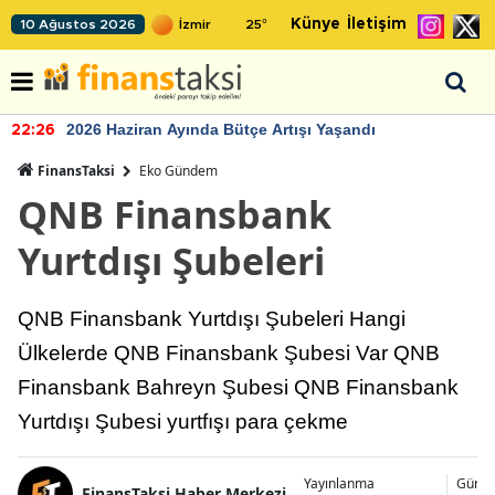
Künye
İletişim
10 Ağustos 2026
25
°
2026 Haziran Ayında Bütçe Artışı Yaşandı
22:26
FinansTaksi
Eko Gündem
QNB Finansbank
Yurtdışı Şubeleri
QNB Finansbank Yurtdışı Şubeleri Hangi
Ülkelerde QNB Finansbank Şubesi Var QNB
Finansbank Bahreyn Şubesi QNB Finansbank
Yurtdışı Şubesi yurtfışı para çekme
Yayınlanma
Günce
FinansTaksi Haber Merkezi