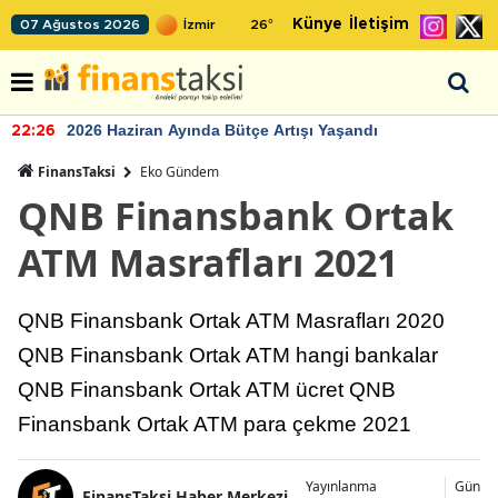
Künye
İletişim
07 Ağustos 2026
26
°
2026 Haziran Ayında Bütçe Artışı Yaşandı
22:26
FinansTaksi
Eko Gündem
QNB Finansbank Ortak
ATM Masrafları 2021
QNB Finansbank Ortak ATM Masrafları 2020
QNB Finansbank Ortak ATM hangi bankalar
QNB Finansbank Ortak ATM ücret QNB
Finansbank Ortak ATM para çekme 2021
Yayınlanma
Günce
FinansTaksi Haber Merkezi