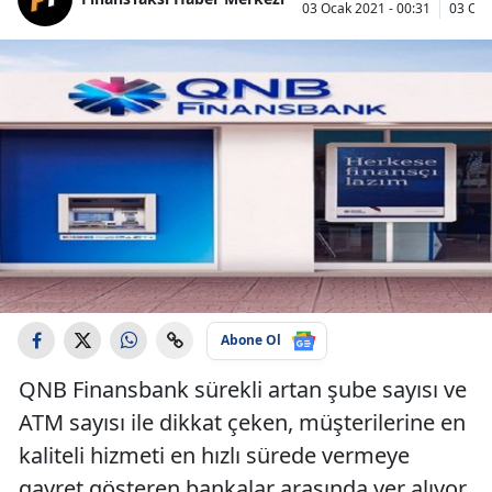
03 Ocak 2021 - 00:31
03 Oca
Abone Ol
QNB Finansbank sürekli artan şube sayısı ve
ATM sayısı ile dikkat çeken, müşterilerine en
kaliteli hizmeti en hızlı sürede vermeye
gayret gösteren bankalar arasında yer alıyor.