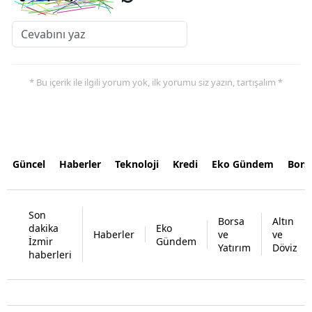
* Bu içerik ile ilgili yorum yok, ilk yorumu siz yazın, tartışalım *
Güncel
Haberler
Teknoloji
Kredi
Eko Gündem
Bors
Son
Borsa
Altın
dakika
Eko
Haberler
ve
ve
İzmir
Gündem
Yatırım
Döviz
haberleri