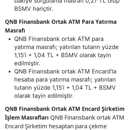
bakiye sorgulama masrafı 0,27 TL olup
BSMV hariçtir.
QNB Finansbank Ortak ATM Para Yatırma
Masrafı
QNB Finansbank ortak ATM para
yatırma masrafı; yatırılan tutarın yüzde
1,15’i + 1,04 TL + BSMV olarak tayin
edilmiştir.
QNB Finansbank ortak ATM Encard’la
hesaba para yatırma masrafı; yatırılan
tutarın yüzde 1,15’i + 1,04 TL + BSMV
olarak tayin edilmiştir
.
QNB Finansbank Ortak ATM Encard Şirketim
QNB Finansbank ortak ATM
İşlem Masrafları
Encard Şirketim hesaptan para çekme