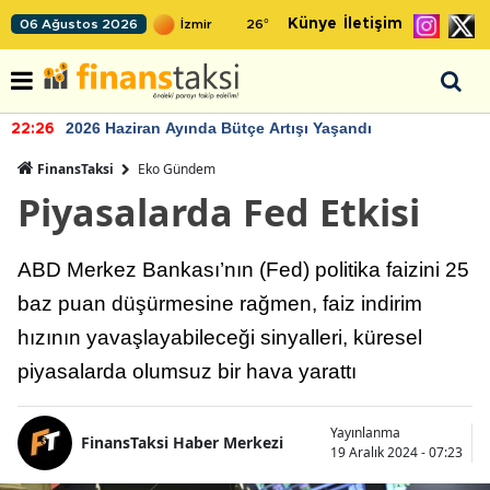
Künye
İletişim
06 Ağustos 2026
26
°
2026 Haziran Ayında Bütçe Artışı Yaşandı
22:26
FinansTaksi
Eko Gündem
Piyasalarda Fed Etkisi
ABD Merkez Bankası’nın (Fed) politika faizini 25
baz puan düşürmesine rağmen, faiz indirim
hızının yavaşlayabileceği sinyalleri, küresel
piyasalarda olumsuz bir hava yarattı
Yayınlanma
FinansTaksi Haber Merkezi
19 Aralık 2024 - 07:23