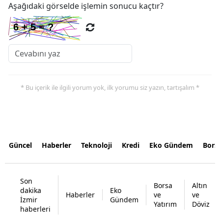
Aşağıdaki görselde işlemin sonucu kaçtır?
* Bu içerik ile ilgili yorum yok, ilk yorumu siz yazın, tartışalım *
Güncel
Haberler
Teknoloji
Kredi
Eko Gündem
Bors
Son
Borsa
Altın
dakika
Eko
Haberler
ve
ve
İzmir
Gündem
Yatırım
Döviz
haberleri