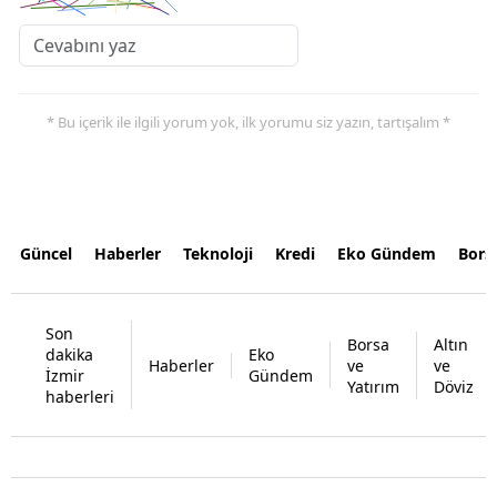
* Bu içerik ile ilgili yorum yok, ilk yorumu siz yazın, tartışalım *
Güncel
Haberler
Teknoloji
Kredi
Eko Gündem
Bors
Son
Borsa
Altın
dakika
Eko
Haberler
ve
ve
İzmir
Gündem
Yatırım
Döviz
haberleri