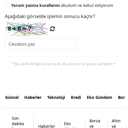
Yorum yazma kurallarını
okudum ve kabul ediyorum
Aşağıdaki görselde işlemin sonucu kaçtır?
* Bu içerik ile ilgili yorum yok, ilk yorumu siz yazın, tartışalım *
Güncel
Haberler
Teknoloji
Kredi
Eko Gündem
Bors
Son
Borsa
Altın
dakika
Eko
Haberler
ve
ve