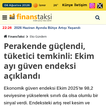
Künye
İletişim
06 Ağustos 2026
26
°
2026 Haziran Ayında Bütçe Artışı Yaşandı
22:26
FinansTaksi
Eko Gündem
Perakende güçlendi,
tüketici temkinli: Ekim
ayı güven endeksi
açıklandı
Ekonomik güven endeksi Ekim 2025’te 98,2
seviyesine yükselerek sınırlı da olsa olumlu bir
sinyal verdi. Endeksteki artış reel kesim ve