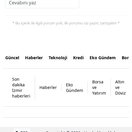
* Bu içerik ile ilgili yorum yok, ilk yorumu siz yazın, tartışalım *
Güncel
Haberler
Teknoloji
Kredi
Eko Gündem
Bors
Son
Borsa
Altın
dakika
Eko
Haberler
ve
ve
İzmir
Gündem
Yatırım
Döviz
haberleri