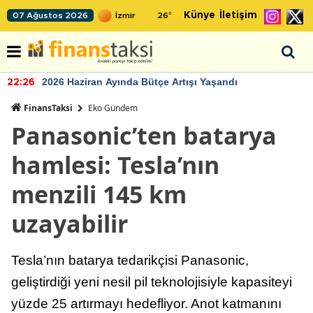
Künye
İletişim
07 Ağustos 2026
26
°
2026 Haziran Ayında Bütçe Artışı Yaşandı
22:26
FinansTaksi
Eko Gündem
Panasonic’ten batarya
hamlesi: Tesla’nın
menzili 145 km
uzayabilir
Tesla’nın batarya tedarikçisi Panasonic,
geliştirdiği yeni nesil pil teknolojisiyle kapasiteyi
yüzde 25 artırmayı hedefliyor. Anot katmanını