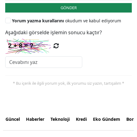
GÖNDER
Yorum yazma kurallarını
okudum ve kabul ediyorum
Aşağıdaki görselde işlemin sonucu kaçtır?
* Bu içerik ile ilgili yorum yok, ilk yorumu siz yazın, tartışalım *
Güncel
Haberler
Teknoloji
Kredi
Eko Gündem
Bors