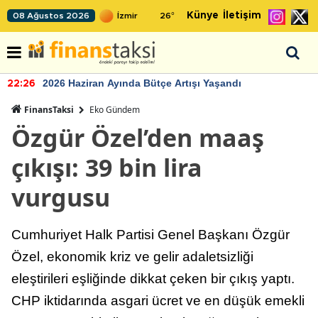
Künye
İletişim
08 Ağustos 2026
26
°
2026 Haziran Ayında Bütçe Artışı Yaşandı
22:26
FinansTaksi
Eko Gündem
Özgür Özel’den maaş
çıkışı: 39 bin lira
vurgusu
Cumhuriyet Halk Partisi Genel Başkanı Özgür
Özel, ekonomik kriz ve gelir adaletsizliği
eleştirileri eşliğinde dikkat çeken bir çıkış yaptı.
CHP iktidarında asgari ücret ve en düşük emekli