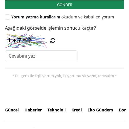
GÖNDER
Yorum yazma kurallarını
okudum ve kabul ediyorum
Aşağıdaki görselde işlemin sonucu kaçtır?
* Bu içerik ile ilgili yorum yok, ilk yorumu siz yazın, tartışalım *
Güncel
Haberler
Teknoloji
Kredi
Eko Gündem
Bors