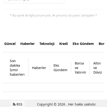
* Bu içerik ile ilgili yorum yok, ilk yorumu siz yazın, tartışalım *
Güncel
Haberler
Teknoloji
Kredi
Eko Gündem
Bors
Son
Borsa
Altın
dakika
Eko
Haberler
ve
ve
İzmir
Gündem
Yatırım
Döviz
haberleri
RSS
Copyright © 2026 . Her hakkı saklıdır.