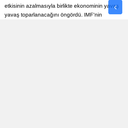
etkisinin azalmasıyla birlikte ekonominin yavaş
yavaş toparlanacağını öngördü. IMF'nin
raporuna göre, Birleşik Krallık ekonomisi,
sonraki yıllarda istikrarlı bir toparlanma süreci
yaşayabilir.
Yayınlanma
Nur Duman
16 Temmuz 2026 - 22:37