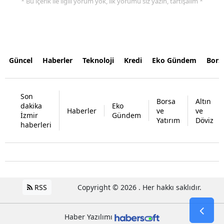
* Bu içerik ile ilgili yorum yok, ilk yorumu siz yazın, tartışalım *
Güncel
Haberler
Teknoloji
Kredi
Eko Gündem
Bors
Son
Borsa
Altın
dakika
Eko
Haberler
ve
ve
İzmir
Gündem
Yatırım
Döviz
haberleri
RSS
Copyright © 2026 . Her hakkı saklıdır.
Haber Yazılımı