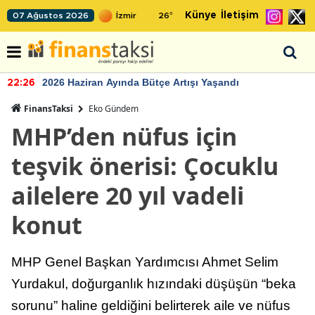
Künye
İletişim
07 Ağustos 2026
26
°
2026 Haziran Ayında Bütçe Artışı Yaşandı
22:26
FinansTaksi
Eko Gündem
MHP’den nüfus için
teşvik önerisi: Çocuklu
ailelere 20 yıl vadeli
konut
MHP Genel Başkan Yardımcısı Ahmet Selim
Yurdakul, doğurganlık hızındaki düşüşün “beka
sorunu” haline geldiğini belirterek aile ve nüfus