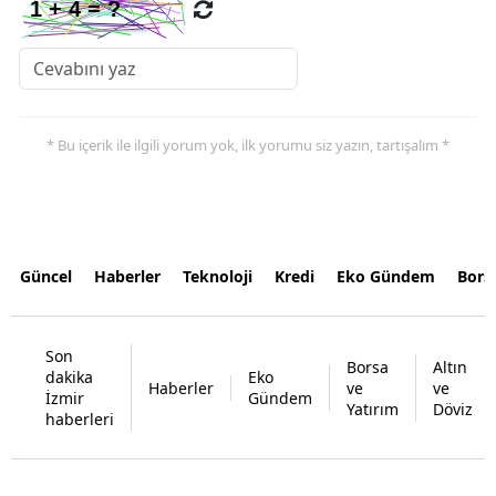
* Bu içerik ile ilgili yorum yok, ilk yorumu siz yazın, tartışalım *
Güncel
Haberler
Teknoloji
Kredi
Eko Gündem
Bors
Son
Borsa
Altın
dakika
Eko
Haberler
ve
ve
İzmir
Gündem
Yatırım
Döviz
haberleri