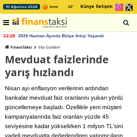
Künye
İletişim
10 Ağustos 2026
25
°
2026 Haziran Ayında Bütçe Artışı Yaşandı
22:26
FinansTaksi
Eko Gündem
Mevduat faizlerinde
yarış hızlandı
Nisan ayı enflasyon verilerinin ardından
bankalar mevduat faiz oranlarını yukarı yönlü
güncellemeye başladı. Özellikle yeni müşteri
kampanyalarında faiz oranları yüzde 45
seviyesine kadar yükselirken 1 milyon TL’sini
vadeli mevduatta değerlendiren yatırımcıların