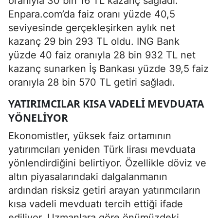
oranıyla 30 bin 16 TL kazanç sağladı.
Enpara.com’da faiz oranı yüzde 40,5
seviyesinde gerçekleşirken aylık net
kazanç 29 bin 293 TL oldu. ING Bank
yüzde 40 faiz oranıyla 28 bin 932 TL net
kazanç sunarken İş Bankası yüzde 39,5 faiz
oranıyla 28 bin 570 TL getiri sağladı.
YATIRIMCILAR KISA VADELI MEVDUATA
YÖNELIYOR
Ekonomistler, yüksek faiz ortamının
yatırımcıları yeniden Türk lirası mevduata
yönlendirdiğini belirtiyor. Özellikle döviz ve
altın piyasalarındaki dalgalanmanın
ardından risksiz getiri arayan yatırımcıların
kısa vadeli mevduatı tercih ettiği ifade
ediliyor. Uzmanlara göre önümüzdeki