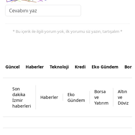
* Bu içerik ile ilgili yorum yok, ilk yorumu siz yazın, tartışalım *
Güncel
Haberler
Teknoloji
Kredi
Eko Gündem
Bors
Son
Borsa
Altın
dakika
Eko
Haberler
ve
ve
İzmir
Gündem
Yatırım
Döviz
haberleri