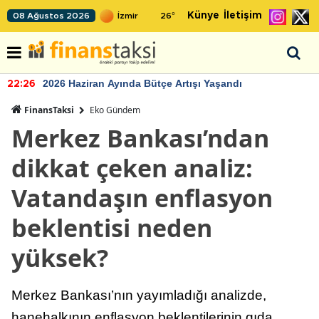
Künye
İletişim
08 Ağustos 2026
26
°
2026 Haziran Ayında Bütçe Artışı Yaşandı
22:26
FinansTaksi
Eko Gündem
Merkez Bankası’ndan
dikkat çeken analiz:
Vatandaşın enflasyon
beklentisi neden
yüksek?
Merkez Bankası’nın yayımladığı analizde,
hanehalkının enflasyon beklentilerinin gıda,