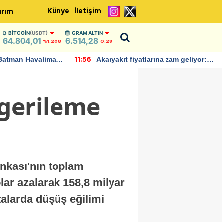
Künye
İletişim
ırım
BITCOIN
(USDT)
GRAM ALTIN
64.804,01
6.514,28
%1.208
0,28
Batman Havalimanı
Akaryakıt fiyatlarına zam geliyor:
11:56
 açıklamalarda
Yeni tarih açıklandı
 gerileme
nkası'nın toplam
lar azalarak 158,8 milyar
talarda düşüş eğilimi