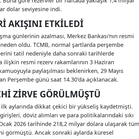
 Buna göre rezervler bir haftada yaklaşık 1,4 milyar
r dolar seviyesine indi.
I AKIŞINI ETKILEDI
şma günlerinin azalması, Merkez Bankası'nın resmi
e neden oldu. TCMB, normal şartlarda perşembe
lerini tatil nedeniyle daha sonraki tarihlerde
a ilişkin resmi rezerv rakamlarının 3 Haziran
kamuoyuyla paylaşılması beklenirken, 29 Mayıs
ziran Perşembe günü saat 14.30'da açıklanacak.
IHI ZIRVE GÖRÜLMÜŞTÜ
 ilk aylarında dikkat çekici bir yükseliş kaydetmişti.
irişleri, döviz alımları ve para politikalarındaki sıkı
 Ocak 2026 tarihinde 218,2 milyar dolara ulaşarak tü
ni görmüştü. Ancak sonraki aylarda küresel