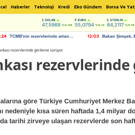
cel
Haberler
Teknoloji
Kredi
Eko Gündem
Borsa Ve Yat
DOLAR
EURO
STERLIN
47,5968
55,0794
64,2117
%0.06
%0.12
%0.16
TCMB'nin rezervlerinde artan
Bakan Şimşek, 
:24
12:03
momentum devam ediyor
için umut verici
bulundu
nkası rezervlerinde gerileme sürüyor
kası rezervlerinde
alarına göre Türkiye Cumhuriyet Merkez Ba
 nedeniyle kısa süren haftada 1,4 milyar do
nda tarihi zirveye ulaşan rezervlerde son haf