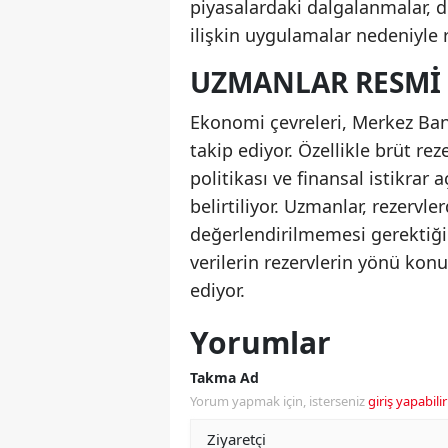
piyasalardaki dalgalanmalar, d
ilişkin uygulamalar nedeniyle 
UZMANLAR RESMI 
Ekonomi çevreleri, Merkez Bank
takip ediyor. Özellikle brüt rez
politikası ve finansal istikrar
belirtiliyor. Uzmanlar, rezervle
değerlendirilmemesi gerektiğ
verilerin rezervlerin yönü kon
ediyor.
Yorumlar
Takma Ad
Yorum yapmak için, isterseniz
giriş yapabilir