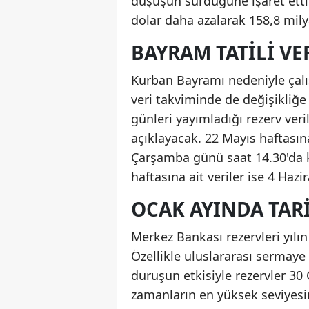
düşüşün sürdüğüne işaret etti.
dolar daha azalarak 158,8 milya
BAYRAM TATILI VER
Kurban Bayramı nedeniyle çalı
veri takviminde de değişikliğ
günleri yayımladığı rezerv veri
açıklayacak. 22 Mayıs haftasın
Çarşamba günü saat 14.30'da 
haftasına ait veriler ise 4 Ha
OCAK AYINDA TAR
Merkez Bankası rezervleri yılın
Özellikle uluslararası sermaye g
duruşun etkisiyle rezervler 30
zamanların en yüksek seviyesi