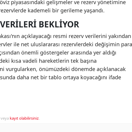
öviz piyasasındaki gelişmeler ve rezerv yönetimine
rezervlerde kademeli bir gerileme yaşandı.
VERILERI BEKLIYOR
ası'nın açıklayacağı resmi rezerv verilerini yakından
ervler ile net uluslararası rezervlerdeki değişimin par
 açısından önemli göstergeler arasında yer aldığı
rdeki kısa vadeli hareketlerin tek başına
ini vurgularken, önümüzdeki dönemde açıklanacak
usunda daha net bir tablo ortaya koyacağını ifade
veya
kayıt olabilirsiniz
.