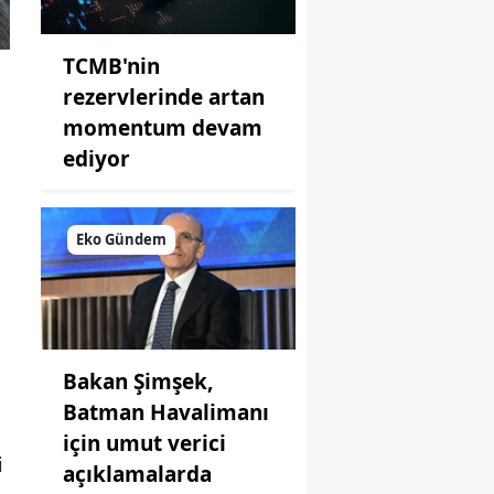
TCMB'nin
rezervlerinde artan
momentum devam
ediyor
Eko Gündem
Bakan Şimşek,
Batman Havalimanı
için umut verici
i
açıklamalarda