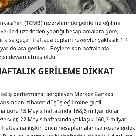
kası'nın (TCMB) rezervlerinde gerileme eğilimi
verileri üzerinden yaptığı hesaplamalara göre,
e kısa geçen haftada toplam rezervler yaklaşık 1,4
lyar dolara geriledi. Böylece son haftalarda
risi devam etmiş oldu.
HAFTALIK GERILEME DIKKAT
yükseliş performansı sergileyen Merkez Bankası
 yarısından itibaren düşüş eğilimine girdi.
a göre 15 Mayıs haftasında 168,6 milyar dolar
ervler, 22 Mayıs haftasında yaklaşık 160,2 milyar
s haftasına ilişkin öncü hesaplamalar ise rezervlerdek