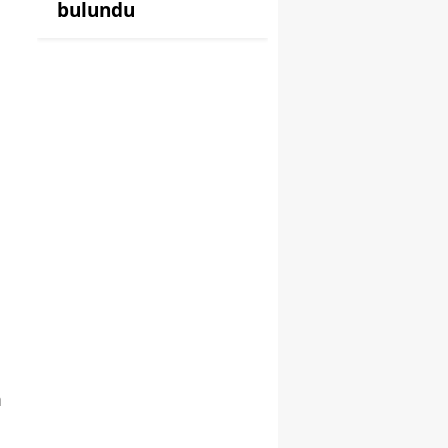
bulundu
m