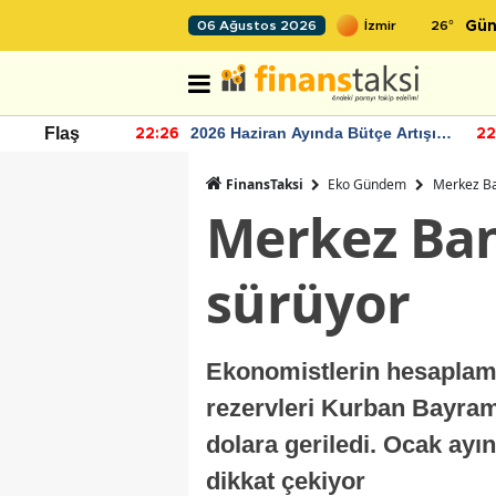
26
°
06 Ağustos 2026
Gün
r seviyesinin
2026 Haziran Ayında Bütçe Artışı
Flaş
22:26
22
Yaşandı
FinansTaksi
Eko Gündem
Merkez Ba
Merkez Ban
sürüyor
Ekonomistlerin hesaplam
rezervleri Kurban Bayramı
dolara geriledi. Ocak ayı
dikkat çekiyor