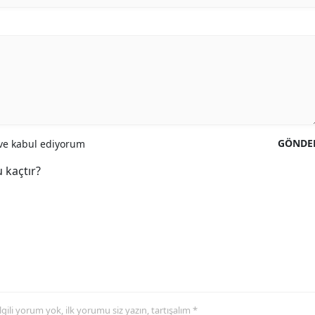
GÖNDE
e kabul ediyorum
 kaçtır?
 ilgili yorum yok, ilk yorumu siz yazın, tartışalım *