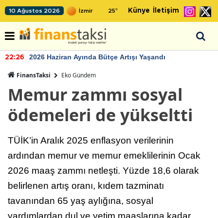
Künye
İletişim
10 Ağustos 2026
25
°
2026 Haziran Ayında Bütçe Artışı Yaşandı
22:26
FinansTaksi
Eko Gündem
Memur zammı sosyal
ödemeleri de yükseltti
TÜİK’in Aralık 2025 enflasyon verilerinin
ardından memur ve memur emeklilerinin Ocak
2026 maaş zammı netleşti. Yüzde 18,6 olarak
belirlenen artış oranı, kıdem tazminatı
tavanından 65 yaş aylığına, sosyal
yardımlardan dul ve yetim maaşlarına kadar