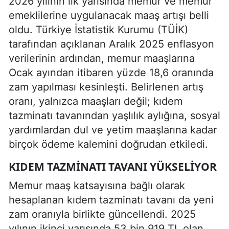
2026 yılının ilk yarısında memur ve memur
emeklilerine uygulanacak maaş artışı belli
oldu. Türkiye İstatistik Kurumu (TÜİK)
tarafından açıklanan Aralık 2025 enflasyon
verilerinin ardından, memur maaşlarına
Ocak ayından itibaren yüzde 18,6 oranında
zam yapılması kesinleşti. Belirlenen artış
oranı, yalnızca maaşları değil; kıdem
tazminatı tavanından yaşlılık aylığına, sosyal
yardımlardan dul ve yetim maaşlarına kadar
birçok ödeme kalemini doğrudan etkiledi.
KIDEM TAZMINATI TAVANI YÜKSELIYOR
Memur maaş katsayısına bağlı olarak
hesaplanan kıdem tazminatı tavanı da yeni
zam oranıyla birlikte güncellendi. 2025
yılının ikinci yarısında 53 bin 919 TL olan