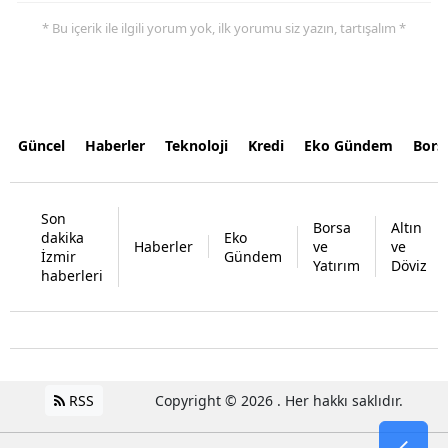
* Bu içerik ile ilgili yorum yok, ilk yorumu siz yazın, tartışalım *
Güncel
Haberler
Teknoloji
Kredi
Eko Gündem
Bors
Son
Borsa
Altın
dakika
Eko
Haberler
ve
ve
İzmir
Gündem
Yatırım
Döviz
haberleri
RSS
Copyright © 2026 . Her hakkı saklıdır.