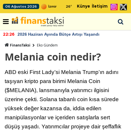
Künye
İletişim
06 Ağustos 2026
26
°
2026 Haziran Ayında Bütçe Artışı Yaşandı
22:26
FinansTaksi
Eko Gündem
Melania coin nedir?
ABD eski First Lady’si Melania Trump’ın adını
taşıyan kripto para birimi Melania Coin
($MELANIA), lansmanıyla yatırımcı ilgisini
üzerine çekti. Solana tabanlı coin kısa sürede
yüksek değer kazansa da, iddia edilen
manipülasyonlar ve içeriden satışlarla sert
düşüş yaşadı. Yatırımcılar projeye dair şeffaflık