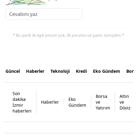
* Bu içerik ile ilgili yorum yok, ilk yorumu siz yazın, tartışalım *
Güncel
Haberler
Teknoloji
Kredi
Eko Gündem
Bors
Son
Borsa
Altın
dakika
Eko
Haberler
ve
ve
İzmir
Gündem
Yatırım
Döviz
haberleri