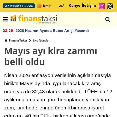
Künye
İletişim
07 Ağustos 2026
26
°
2026 Haziran Ayında Bütçe Artışı Yaşandı
22:26
FinansTaksi
Eko Gündem
Mayıs ayı kira zammı
belli oldu
Nisan 2026 enflasyon verilerinin açıklanmasıyla
birlikte Mayıs ayında uygulanacak kira artış
oranı yüzde 32,43 olarak belirlendi. TÜFE’nin 12
aylık ortalamasına göre hesaplanan yeni tavan
zam, kira bedellerinde önemli bir artışa işaret
ederken, 40 bin TL’lik bir konut kirası örneğinde