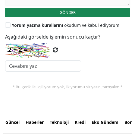
GÖNDER
Yorum yazma kurallarını
okudum ve kabul ediyorum
Aşağıdaki görselde işlemin sonucu kaçtır?
* Bu içerik ile ilgili yorum yok, ilk yorumu siz yazın, tartışalım *
Güncel
Haberler
Teknoloji
Kredi
Eko Gündem
Bors