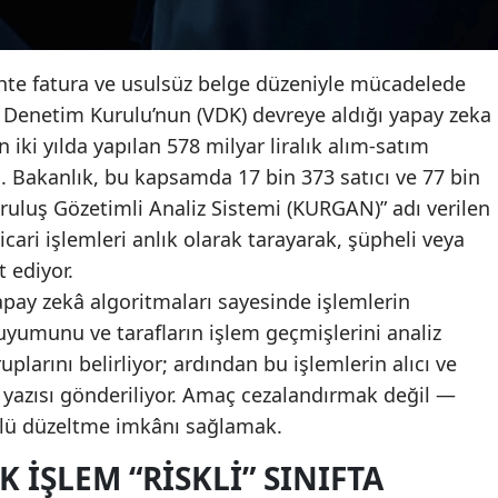
ahte fatura ve usulsüz belge düzeniyle mücadelede
i Denetim Kurulu’nun (VDK) devreye aldığı yapay zeka
iki yılda yapılan 578 milyar liralık alım-satım
tti. Bakanlık, bu kapsamda 17 bin 373 satıcı ve 77 bin
uruluş Gözetimli Analiz Sistemi (KURGAN)” adı verilen
icari işlemleri anlık olarak tarayarak, şüpheli veya
t ediyor.
yapay zekâ algoritmaları sayesinde işlemlerin
a uyumunu ve tarafların işlem geçmişlerini analiz
plarını belirliyor; ardından bu işlemlerin alıcı ve
me yazısı gönderiliyor. Amaç cezalandırmak değil —
llü düzeltme imkânı sağlamak.
K İŞLEM “RISKLI” SINIFTA