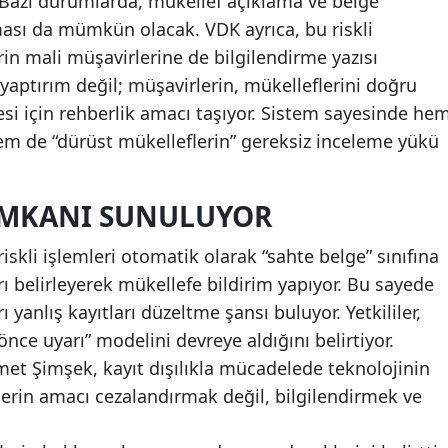
. Bazı durumlarda, mükellef açıklama ve belge
ası da mümkün olacak. VDK ayrıca, bu riskli
rin mali müşavirlerine de bilgilendirme yazısı
 yaptırım değil; müşavirlerin, mükelleflerini doğru
si için rehberlik amacı taşıyor. Sistem sayesinde he
hem de “dürüst mükelleflerin” gereksiz inceleme yükü
İMKANI SUNULUYOR
iskli işlemleri otomatik olarak “sahte belge” sınıfına
ı belirleyerek mükellefe bildirim yapıyor. Bu sayede
 yanlış kayıtları düzeltme şansı buluyor. Yetkililer,
nce uyarı” modelini devreye aldığını belirtiyor.
t Şimşek, kayıt dışılıkla mücadelede teknolojinin
lerin amacı cezalandırmak değil, bilgilendirmek ve