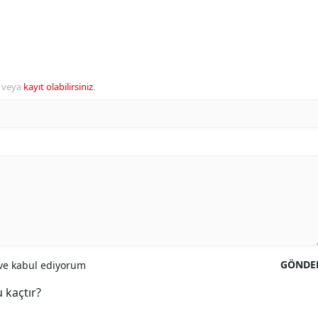
veya
kayıt olabilirsiniz
.
GÖNDE
e kabul ediyorum
 kaçtır?