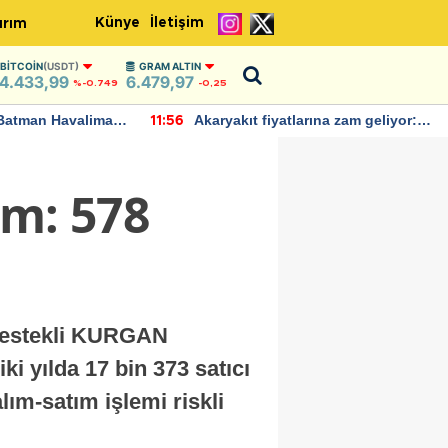
Künye
İletişim
ırım
BITCOIN
(USDT)
GRAM ALTIN
4.433,99
6.479,97
%-0.749
-0,25
Batman Havalimanı
Akaryakıt fiyatlarına zam geliyor:
11:56
 açıklamalarda
Yeni tarih açıklandı
im: 578
 destekli KURGAN
i yılda 17 bin 373 satıcı
alım-satım işlemi riskli