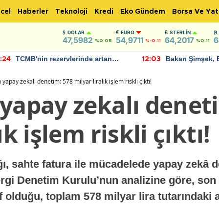
cel
Haberler
Teknoloji
Kredi
Eko Gündem
Borsa Ve Yat
DOLAR
EURO
STERLIN
47,5982
54,9711
64,2017
6
%0.05
%-0.11
%0.11
TCMB'nin rezervlerinde artan
Bakan Şimşek, 
:24
12:03
momentum devam ediyor
için umut verici
bulundu
yapay zekalı denetim: 578 milyar liralık işlem riskli çıktı!
 yapay zekalı denet
ık işlem riskli çıktı!
ğı, sahte fatura ile mücadelede yapay zekâ
rgi Denetim Kurulu’nun analizine göre, son ik
af olduğu, toplam 578 milyar lira tutarındaki 