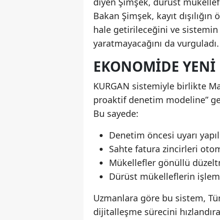
diyen Şimşek, dürüst mükellefl
Bakan Şimşek, kayıt dışılığın 
hale getirileceğini ve sistemi
yaratmayacağını da vurguladı.
EKONOMIDE YENI 
KURGAN sistemiyle birlikte Mal
proaktif denetim modeline” geç
Bu sayede:
Denetim öncesi uyarı yapıl
Sahte fatura zincirleri oto
Mükellefler gönüllü düzel
Dürüst mükelleflerin işleml
Uzmanlara göre bu sistem, Tür
dijitalleşme sürecini hızlandı