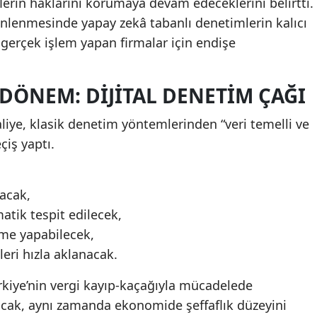
erin haklarını korumaya devam edeceklerini belirtti.
önlenmesinde yapay zekâ tabanlı denetimlerin kalıcı
n gerçek işlem yapan firmalar için endişe
DÖNEM: DIJITAL DENETIM ÇAĞI
iye, klasik denetim yöntemlerinden “veri temelli ve
iş yaptı.
acak,
matik tespit edilecek,
tme yapabilecek,
eri hızla aklanacak.
kiye’nin vergi kayıp-kaçağıyla mücadelede
racak, aynı zamanda ekonomide şeffaflık düzeyini