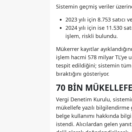
Sistemin geçmiş veriler üzerin
2023 yılı için 8.753 satıcı v
2024 yılı için ise 11.530 sa
işlem, riskli bulundu.
Mükerrer kayıtlar ayıklandığınd
işlem hacmi 578 milyar TL’ye ul
tespit edildiğini; sistemin tüm
bıraktığını gösteriyor.
70 BIN MÜKELLEF
Vergi Denetim Kurulu, sistemin
mükellefe yazılı bilgilendirme 
belge kullanımı hakkında bilgi 
istendi. Alıcılardan gelen yanı