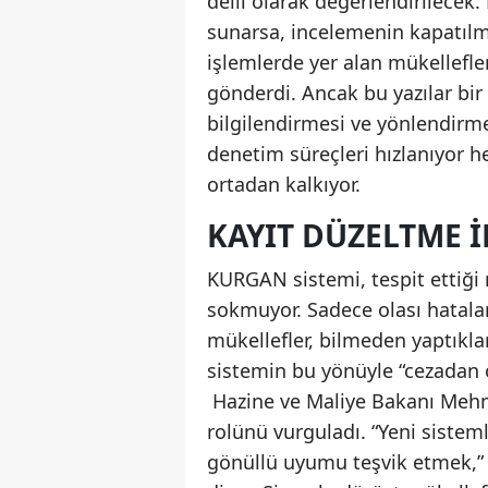
delil olarak değerlendirilecek
sunarsa, incelemenin kapatılm
işlemlerde yer alan mükellefle
gönderdi. Ancak bu yazılar bir
bilgilendirmesi ve yönlendirme
denetim süreçleri hızlanıyor 
ortadan kalkıyor.
KAYIT DÜZELTME 
KURGAN sistemi, tespit ettiği r
sokmuyor. Sadece olası hatalar
mükellefler, bilmeden yaptıkları
sistemin bu yönüyle “cezadan ö
Hazine ve Maliye Bakanı Mehme
rolünü vurguladı. “Yeni sistem
gönüllü uyumu teşvik etmek,”