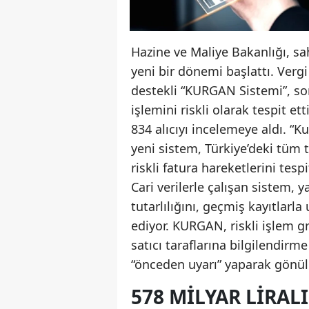
Hazine ve Maliye Bakanlığı, s
yeni bir dönemi başlattı. Verg
destekli “KURGAN Sistemi”, son 
işlemini riskli olarak tespit e
834 alıcıyı incelemeye aldı. “K
yeni sistem, Türkiye’deki tüm t
riskli fatura hareketlerini tespi
Cari verilerle çalışan sistem, 
tutarlılığını, geçmiş kayıtlarl
ediyor. KURGAN, riskli işlem gru
satıcı taraflarına bilgilendir
“önceden uyarı” yaparak gönü
578 MILYAR LIRALI