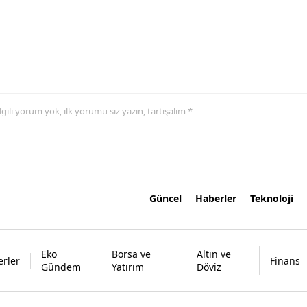
 ilgili yorum yok, ilk yorumu siz yazın, tartışalım *
Güncel
Haberler
Teknoloji
Eko
Borsa ve
Altın ve
rler
Finans
Gündem
Yatırım
Döviz