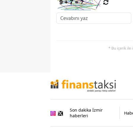
* Bu içerik ile
Son dakika İzmir
Habe
haberleri