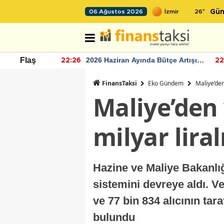
26
°
06 Ağustos 2026
Gün
r seviyesinin
2026 Haziran Ayında Bütçe Artışı
Flaş
22:26
22
Yaşandı
FinansTaksi
Eko Gündem
Maliye’den 
Maliye’den
milyar liral
Hazine ve Maliye Bakanlı
sistemini devreye aldı. Ve
ve 77 bin 834 alıcının tar
bulundu