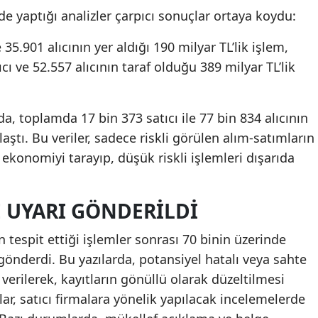
de yaptığı analizler çarpıcı sonuçlar ortaya koydu:
e 35.901 alıcının yer aldığı 190 milyar TL’lik işlem,
tıcı ve 52.557 alıcının taraf olduğu 389 milyar TL’lik
a, toplamda 17 bin 373 satıcı ile 77 bin 834 alıcının
aştı. Bu veriler, sadece riskli görülen alım-satımların
 ekonomiyi tarayıp, düşük riskli işlemleri dışarıda
E UYARI GÖNDERILDI
 tespit ettiği işlemler sonrası 70 binin üzerinde
gönderdi. Bu yazılarda, potansiyel hatalı veya sahte
verilerek, kayıtların gönüllü olarak düzeltilmesi
tlar, satıcı firmalara yönelik yapılacak incelemelerde