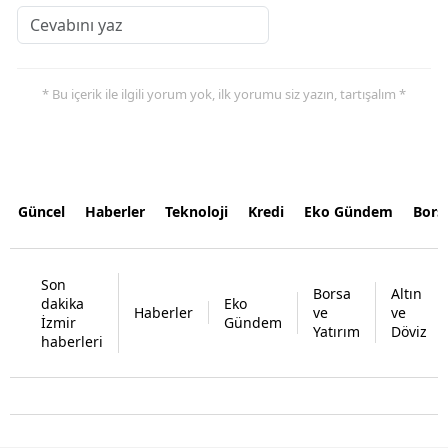
* Bu içerik ile ilgili yorum yok, ilk yorumu siz yazın, tartışalım *
Güncel
Haberler
Teknoloji
Kredi
Eko Gündem
Bors
Son
Borsa
Altın
dakika
Eko
Haberler
ve
ve
İzmir
Gündem
Yatırım
Döviz
haberleri