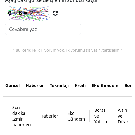
* Bu içerik ile ilgili yorum yok, ilk yorumu siz yazın, tartışalım *
Güncel
Haberler
Teknoloji
Kredi
Eko Gündem
Bors
Son
Borsa
Altın
dakika
Eko
Haberler
ve
ve
İzmir
Gündem
Yatırım
Döviz
haberleri