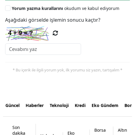
Yorum yazma kurallarını
okudum ve kabul ediyorum
Aşağıdaki görselde işlemin sonucu kaçtır?
* Bu içerik ile ilgili yorum yok, ilk yorumu siz yazın, tartışalım *
Güncel
Haberler
Teknoloji
Kredi
Eko Gündem
Bors
Son
Borsa
Altın
dakika
Eko