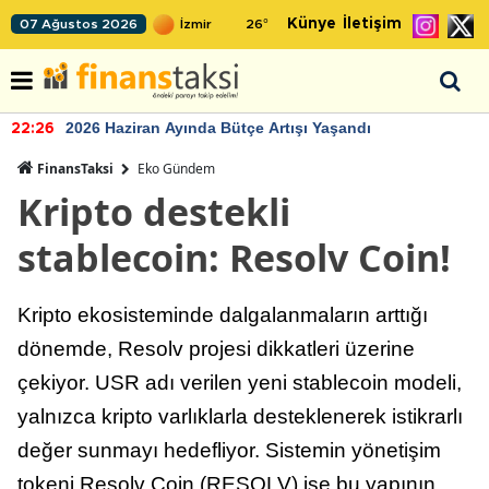
Künye
İletişim
07 Ağustos 2026
26
°
2026 Haziran Ayında Bütçe Artışı Yaşandı
22:26
FinansTaksi
Eko Gündem
Kripto destekli
stablecoin: Resolv Coin!
Kripto ekosisteminde dalgalanmaların arttığı
dönemde, Resolv projesi dikkatleri üzerine
çekiyor. USR adı verilen yeni stablecoin modeli,
yalnızca kripto varlıklarla desteklenerek istikrarlı
değer sunmayı hedefliyor. Sistemin yönetişim
tokeni Resolv Coin (RESOLV) ise bu yapının