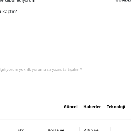
e kabul ediyorum
 kaçtır?
 ilgili yorum yok, ilk yorumu siz yazın, tartışalım *
Güncel
Haberler
Teknoloji
Eko
Borsa ve
Altın ve