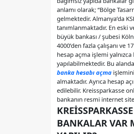
bağımsız yapıda bankalar gi
anlamı olarak; “Bölge Tasarr
gelmektedir. Almanya’da KSK
tanımlanmaktadır. En eski v
büyük bankası / şubesi Köln
4000’den fazla çalışanı ve 1
hesap açma işlemi yalnızca k
yapılabilmektedir. Bu alanda
banka hesabı açma
işlemini
almaktadır. Ayrıca hesap açı
edilebilir. Kreissparkasse on
bankanın resmi internet site
KREISSPARKASSE
BANKALAR VAR 