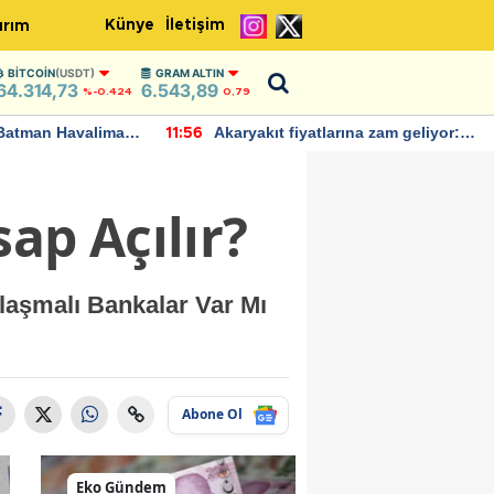
Künye
İletişim
ırım
BITCOIN
(USDT)
GRAM ALTIN
64.314,73
6.543,89
%-0.424
0,79
Batman Havalimanı
Akaryakıt fiyatlarına zam geliyor:
11:56
 açıklamalarda
Yeni tarih açıklandı
ap Açılır?
laşmalı Bankalar Var Mı
Abone Ol
Eko Gündem