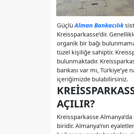
Güçlü
Alman Bankacılık
sis
Kreissparkasse’dir. Genellik
organik bir bağı bulunmamakt
tüzel kişiliğe sahiptir. Krei
bulunmaktadır. Kreissparkass
bankası var mı, Türkiye’ye n
içeriğimizde bulabilirsiniz.
KREISSPARKASS
AÇILIR?
Kreissparkasse Almanya’da 
biridir. Almanya’nın eyaletl