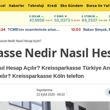
cel
Haberler
Teknoloji
Kredi
Eko Gündem
Borsa Ve Yat
DOLAR
EURO
STERLIN
47,6856
55,0373
64,2507
%0.11
%-0.01
%0.08
TCMB'nin rezervlerinde artan
Bakan Şimşek, 
:24
12:03
momentum devam ediyor
için umut verici
bulundu
asse Nedir Nasıl Hesap Açılır?
sse Nedir Nasıl Hes
ıl Hesap Açılır? Kreissparkasse Türkiye An
ılır? Kreissparkasse Köln telefon
Yayınlanma
22 Eylül 2020 - 06:32