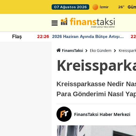
26
°
07 Ağustos 2026
Gün
r seviyesinin
2026 Haziran Ayında Bütçe Artışı
Flaş
22:26
22
Yaşandı
FinansTaksi
Eko Gündem
Kreisspark
Kreissparka
Kreissparkasse Nedir Nas
Para Gönderimi Nasıl Yap
FinansTaksi Haber Merkezi