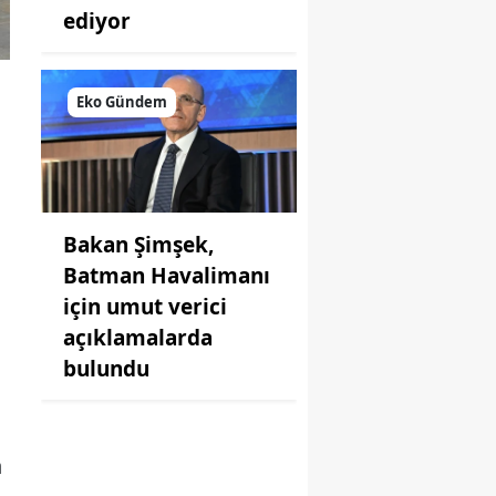
ediyor
Eko Gündem
Bakan Şimşek,
ı
Batman Havalimanı
için umut verici
açıklamalarda
bulundu
n