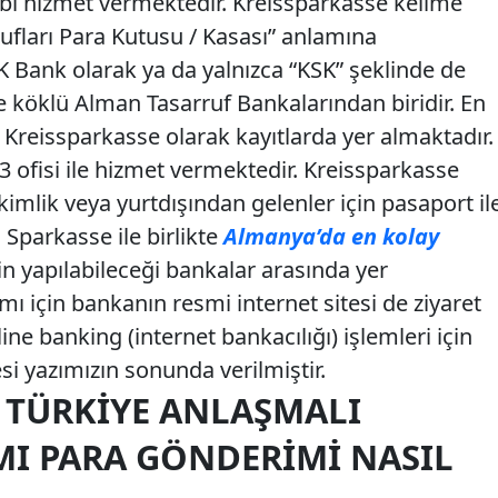
bi hizmet vermektedir. Kreissparkasse kelime
ufları Para Kutusu / Kasası” anlamına
 Bank olarak ya da yalnızca “KSK” şeklinde de
e köklü Alman Tasarruf Bankalarından biridir. En
 Kreissparkasse olarak kayıtlarda yer almaktadır.
73 ofisi ile hizmet vermektedir. Kreissparkasse
imlik veya yurtdışından gelenler için pasaport il
 Sparkasse ile birlikte
Almanya’da en kolay
n yapılabileceği bankalar arasında yer
mı için bankanın resmi internet sitesi de ziyaret
line banking (internet bankacılığı) işlemleri için
si yazımızın sonunda verilmiştir.
 TÜRKIYE ANLAŞMALI
MI PARA GÖNDERIMI NASIL