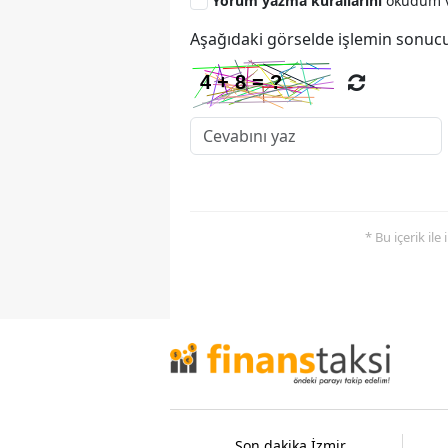
Yorum yazma kurallarını
okudum v
Aşağıdaki görselde işlemin sonucu
* Bu içerik ile
Son dakika İzmir