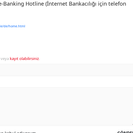
-Banking Hotline (İnternet Bankacılığı için telefon
.de/de/home.html
veya
kayıt olabilirsiniz
.
GÖNDE