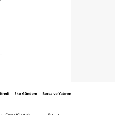
Kredi
Eko Gündem
Borsa ve Yatırım
Çerez (Cookie)
Gizlilik