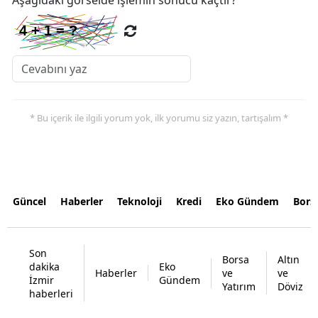
* Bu içerik ile ilgili yorum yok, ilk yorumu siz yazın, tartışalım *
Güncel
Haberler
Teknoloji
Kredi
Eko Gündem
Bors
Son
Borsa
Altın
dakika
Eko
Haberler
ve
ve
İzmir
Gündem
Yatırım
Döviz
haberleri