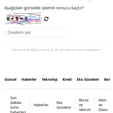
Aşağıdaki görselde işlemin sonucu kaçtır?
* Bu içerik ile ilgili yorum yok, ilk yorumu siz yazın, tartışalım *
Güncel
Haberler
Teknoloji
Kredi
Eko Gündem
Bors
Son
Borsa
Altın
dakika
Eko
Haberler
ve
ve
İzmir
Gündem
Yatırım
Döviz
haberleri