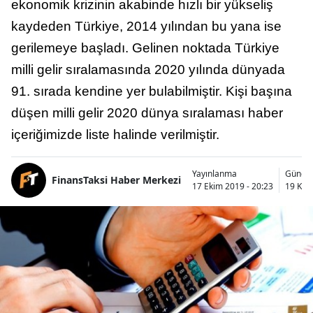
ekonomik krizinin akabinde hızlı bir yükseliş
kaydeden Türkiye, 2014 yılından bu yana ise
gerilemeye başladı. Gelinen noktada Türkiye
milli gelir sıralamasında 2020 yılında dünyada
91. sırada kendine yer bulabilmiştir. Kişi başına
düşen milli gelir 2020 dünya sıralaması haber
içeriğimizde liste halinde verilmiştir.
Yayınlanma
Günce
FinansTaksi Haber Merkezi
17 Ekim 2019 - 20:23
19 Kas