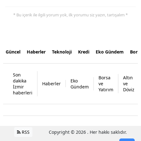
* Bu içerik ile ilgili yorum yok, ilk yorumu siz yazın, tartışalım *
Güncel
Haberler
Teknoloji
Kredi
Eko Gündem
Bors
Son
Borsa
Altın
dakika
Eko
Haberler
ve
ve
İzmir
Gündem
Yatırım
Döviz
haberleri
RSS
Copyright © 2026 . Her hakkı saklıdır.