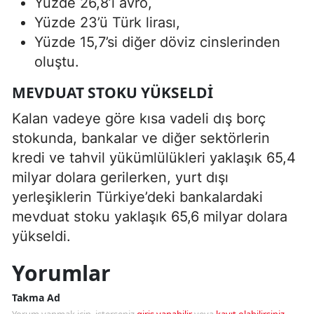
Yüzde 26,8’i avro,
Yüzde 23’ü Türk lirası,
Yüzde 15,7’si diğer döviz cinslerinden
oluştu.
MEVDUAT STOKU YÜKSELDI
Kalan vadeye göre kısa vadeli dış borç
stokunda, bankalar ve diğer sektörlerin
kredi ve tahvil yükümlülükleri yaklaşık 65,4
milyar dolara gerilerken, yurt dışı
yerleşiklerin Türkiye’deki bankalardaki
mevduat stoku yaklaşık 65,6 milyar dolara
yükseldi.
Yorumlar
Takma Ad
Yorum yapmak için, isterseniz
giriş yapabilir
veya
kayıt olabilirsiniz
.