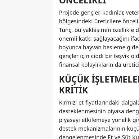
ÖNCELIKLI
Projede gençler, kadınlar, vete
bölgesindeki üreticilere öncel
Tunç, bu yaklaşımın özellikle
önemli katkı sağlayacağını ifad
boyunca hayvan besleme giderl
gençler için ciddi bir teşvik o
finansal kolaylıkların da üreti
KÜÇÜK IŞLETMELER
KRITIK
Kırmızı et fiyatlarındaki dalg
desteklenmesinin piyasa denge
piyasayı etkilemeye yönelik gi
destek mekanizmalarının küçük 
dengelenmesinde Et ve Süt Kur