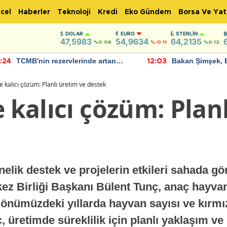
cel
Haberler
Teknoloji
Kredi
Eko Gündem
Borsa Ve Yat
DOLAR
EURO
STERLIN
47,5983
54,9634
64,2135
%0.06
%-0.11
%0.12
TCMB'nin rezervlerinde artan
Bakan Şimşek, 
:24
12:03
momentum devam ediyor
için umut verici
bulundu
te kalıcı çözüm: Planlı üretim ve destek
e kalıcı çözüm: Plan
elik destek ve projelerin etkileri sahada g
rkez Birliği Başkanı Bülent Tunç, anaç hayva
önümüzdeki yıllarda hayvan sayısı ve kırmızı
, üretimde süreklilik için planlı yaklaşım ve