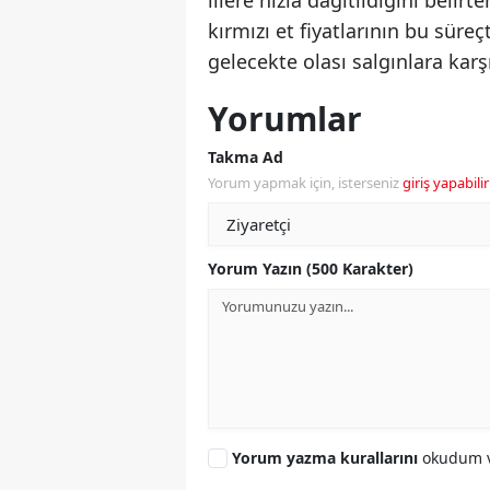
illere hızla dağıtıldığını beli
kırmızı et fiyatlarının bu süreç
gelecekte olası salgınlara karşı
Yorumlar
Takma Ad
Yorum yapmak için, isterseniz
giriş yapabilir
Yorum Yazın (500 Karakter)
Yorum yazma kurallarını
okudum v