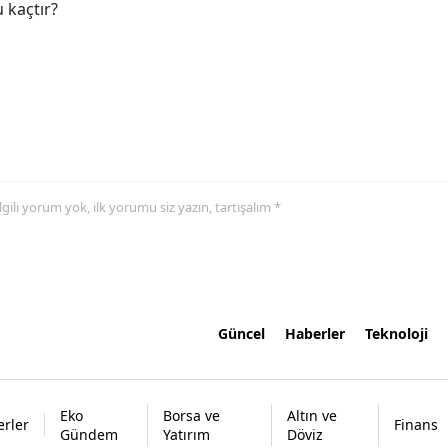
 kaçtır?
 ilgili yorum yok, ilk yorumu siz yazın, tartışalım *
Güncel
Haberler
Teknoloji
Eko
Borsa ve
Altın ve
rler
Finans
Gündem
Yatırım
Döviz