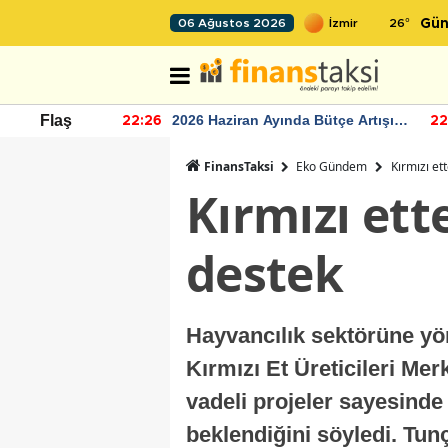
26
°
06 Ağustos 2026
Gün
r seviyesinin
2026 Haziran Ayında Bütçe Artışı
Flaş
22:26
22
Yaşandı
FinansTaksi
Eko Gündem
Kırmızı et
Kırmızı ett
destek
Hayvancılık sektörüne yön
Kırmızı Et Üreticileri Me
vadeli projeler sayesinde 
beklendiğini söyledi. Tunç