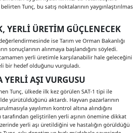
belirten Tunç, bu satış noktalarının yaygınlaştırılmas
K, YERLI ÜRETIM GÜÇLENECEK
n değerlendirmesinde ise Tarım ve Orman Bakanlığı
rın sonuçlarının alınmaya başlandığını söyledi.
 tamamen yerli üretimle karşılanabilir hale geleceğini
li bir hedef olduğunu vurguladı.
 YERLI AŞI VURGUSU
en Tunç, ülkede ilk kez görülen SAT-1 tipi ile
kilde yürütüldüğünü aktardı. Hayvan pazarlarının
rulmasıyla yayılımın kontrol altına alındığını
tarafından geliştirilen yerli aşının önemine dikkat
zerinde yerli aşı üretildiğini ve hastalığın görüldüğü