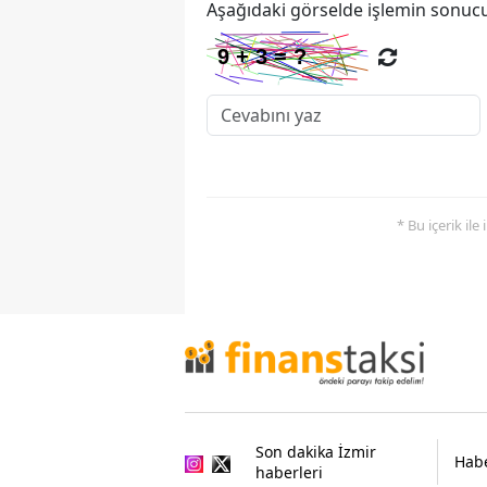
Aşağıdaki görselde işlemin sonucu
* Bu içerik ile
Son dakika İzmir
Habe
haberleri