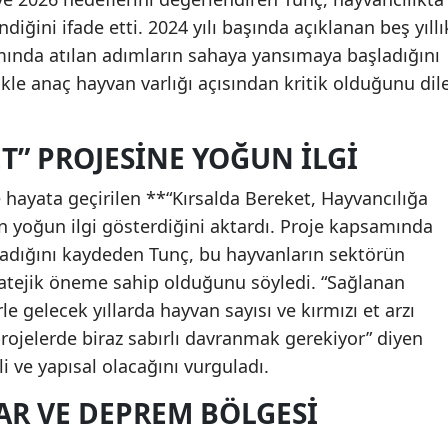
diğini ifade etti. 2024 yılı başında açıklanan beş yıllı
amında atılan adımların sahaya yansımaya başladığını
ikle anaç hayvan varlığı açısından kritik olduğunu dil
T” PROJESINE YOĞUN ILGI
e hayata geçirilen **“Kırsalda Bereket, Hayvancılığa
in yoğun ilgi gösterdiğini aktardı. Proje kapsamında
ladığını kaydeden Tunç, bu hayvanların sektörün
tratejik öneme sahip olduğunu söyledi. “Sağlanan
le gelecek yıllarda hayvan sayısı ve kırmızı et arzı
projelerde biraz sabırlı davranmak gerekiyor” diyen
li ve yapısal olacağını vurguladı.
AR VE DEPREM BÖLGESI