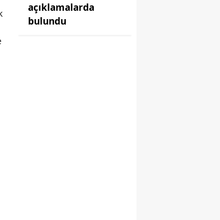
açıklamalarda
k
bulundu
e