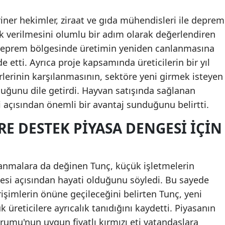
riner hekimler, ziraat ve gıda mühendisleri ile deprem
ik verilmesini olumlu bir adım olarak değerlendiren
 deprem bölgesinde üretimin yeniden canlanmasına
e etti. Ayrıca proje kapsamında üreticilerin bir yıl
erinin karşılanmasının, sektöre yeni girmek isteyen
lduğunu dile getirdi. Hayvan satışında sağlanan
ci açısından önemli bir avantaj sunduğunu belirtti.
E DESTEK PIYASA DENGESI IÇIN
alanmalara da değinen Tunç, küçük işletmelerin
si açısından hayati olduğunu söyledi. Bu sayede
rişimlerin önüne geçileceğini belirten Tunç, yeni
üreticilere ayrıcalık tanıdığını kaydetti. Piyasanın
umu'nun uygun fiyatlı kırmızı eti vatandaşlara