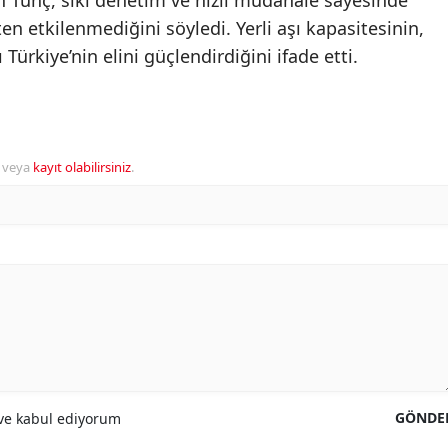
rten Tunç, sıkı denetim ve hızlı müdahale sayesinde
ten etkilenmediğini söyledi. Yerli aşı kapasitesinin,
 Türkiye’nin elini güçlendirdiğini ifade etti.
veya
kayıt olabilirsiniz
.
GÖNDE
e kabul ediyorum