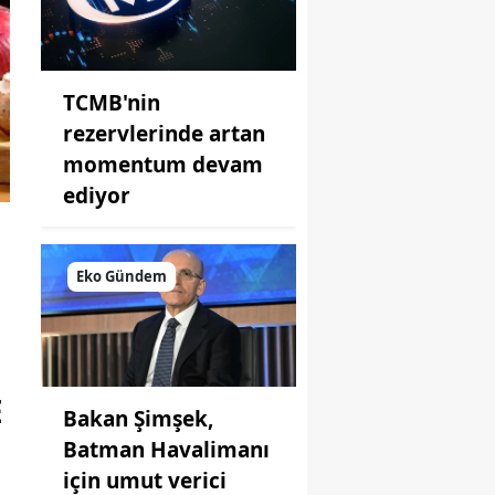
TCMB'nin
rezervlerinde artan
momentum devam
ediyor
Eko Gündem
E
Bakan Şimşek,
Batman Havalimanı
için umut verici