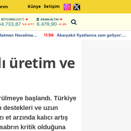
Künye
İletişim
ırım
BITCOIN
(USDT)
GRAM ALTIN
64.733,87
6.479,90
%0.077
-0,25
Batman Havalimanı
Akaryakıt fiyatlarına zam geliyor:
11:56
 açıklamalarda
Yeni tarih açıklandı
lı üretim ve
örülmeye başlandı. Türkiye
n destekleri ve uzun
 et arzında kalıcı artış
 sabrın kritik olduğuna