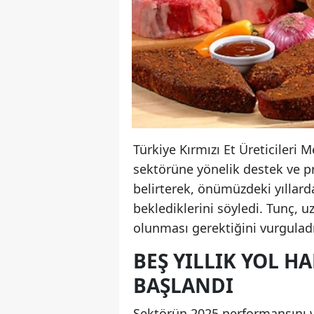
Türkiye Kırmızı Et Üreticileri 
sektörüne yönelik destek ve pr
belirterek, önümüzdeki yıllarda
beklediklerini söyledi. Tunç, u
olunması gerektiğini vurguladı
BEŞ YILLIK YOL H
BAŞLANDI
Sektörün 2025 performansını v