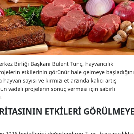
Merkez Birliği Başkanı Bülent Tunç, hayvancılık
ojelerin etkilerinin görünür hale gelmeye başladığını
 hayvan sayısı ve kırmızı et arzında kalıcı artış
zun vadeli projelerin sonuç vermesi için sabırlı
.
ARITASININ ETKILERI GÖRÜLMEY
e 2026 hedeflerini değerlendiren Tunç, hayvancılıkta