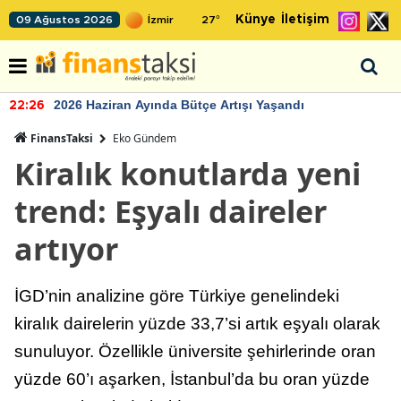
Künye
İletişim
09 Ağustos 2026
27
°
2026 Haziran Ayında Bütçe Artışı Yaşandı
22:26
FinansTaksi
Eko Gündem
Kiralık konutlarda yeni
trend: Eşyalı daireler
artıyor
İGD’nin analizine göre Türkiye genelindeki
kiralık dairelerin yüzde 33,7’si artık eşyalı olarak
sunuluyor. Özellikle üniversite şehirlerinde oran
yüzde 60’ı aşarken, İstanbul’da bu oran yüzde