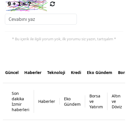
* Bu içerik ile ilgili yorum yok, ilk yorumu siz yazın, tartışalım *
Güncel
Haberler
Teknoloji
Kredi
Eko Gündem
Bors
Son
Borsa
Altın
dakika
Eko
Haberler
ve
ve
İzmir
Gündem
Yatırım
Döviz
haberleri