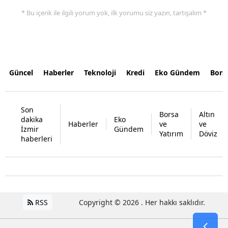
* Bu içerik ile ilgili yorum yok, ilk yorumu siz yazın, tartışalım *
Güncel
Haberler
Teknoloji
Kredi
Eko Gündem
Bors
Son
Borsa
Altın
dakika
Eko
Haberler
ve
ve
İzmir
Gündem
Yatırım
Döviz
haberleri
RSS
Copyright © 2026 . Her hakkı saklıdır.