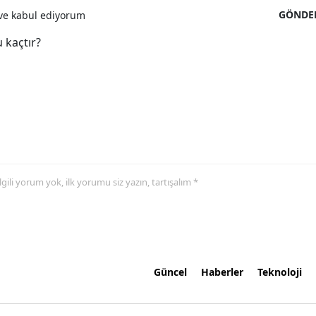
GÖNDE
e kabul ediyorum
 kaçtır?
 ilgili yorum yok, ilk yorumu siz yazın, tartışalım *
Güncel
Haberler
Teknoloji