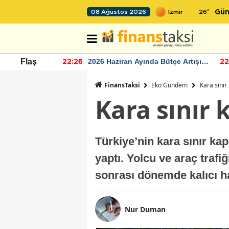
26
°
08 Ağustos 2026
Gün
r seviyesinin
2026 Haziran Ayında Bütçe Artışı
Flaş
22:26
22
Yaşandı
FinansTaksi
Eko Gündem
Kara sınır
Kara sınır 
Türkiye’nin kara sınır ka
yaptı. Yolcu ve araç trafi
sonrası dönemde kalıcı ha
Nur Duman