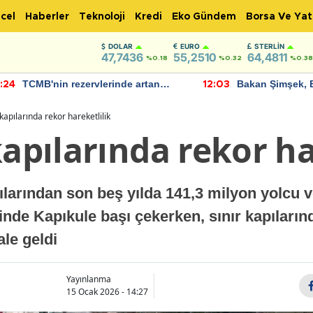
cel
Haberler
Teknoloji
Kredi
Eko Gündem
Borsa Ve Yat
DOLAR
EURO
STERLIN
47,7436
55,2510
64,4811
%0.18
%0.32
%0.38
TCMB'nin rezervlerinde artan
Bakan Şimşek, 
:24
12:03
momentum devam ediyor
için umut verici
bulundu
 kapılarında rekor hareketlilik
kapılarında rekor ha
pılarından son beş yılda 141,3 milyon yolcu 
ğinde Kapıkule başı çekerken, sınır kapıları
le geldi
Yayınlanma
15 Ocak 2026 - 14:27