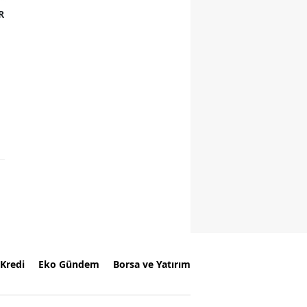
R
Kredi
Eko Gündem
Borsa ve Yatırım