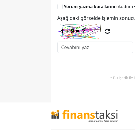
Yorum yazma kurallarını
okudum v
Aşağıdaki görselde işlemin sonucu
* Bu içerik ile