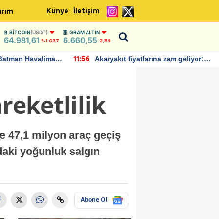
Künye
İletişim
ırım
BITCOIN
(USDT)
GRAM ALTIN
64.981,61
6.660,55
%1.037
2,59
Batman Havalimanı
Akaryakıt fiyatlarına zam geliyor:
11:56
 açıklamalarda
Yeni tarih açıklandı
reketlilik
ve 47,1 milyon araç geçiş
ndaki yoğunluk salgın
Abone Ol