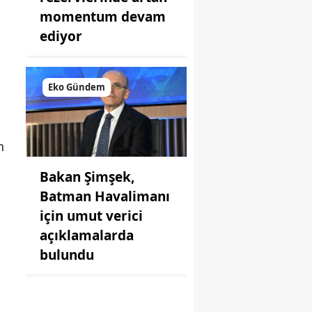
momentum devam
ediyor
Eko Gündem
n
Bakan Şimşek,
Batman Havalimanı
için umut verici
açıklamalarda
bulundu