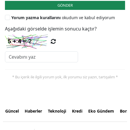
GÖNDER
Yorum yazma kurallarını
okudum ve kabul ediyorum
Aşağıdaki görselde işlemin sonucu kaçtır?
* Bu içerik ile ilgili yorum yok, ilk yorumu siz yazın, tartışalım *
Güncel
Haberler
Teknoloji
Kredi
Eko Gündem
Bors