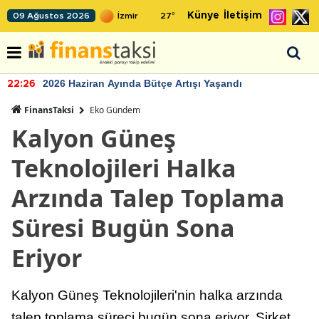
Künye
İletişim
09 Ağustos 2026
27
°
2026 Haziran Ayında Bütçe Artışı Yaşandı
22:26
FinansTaksi
Eko Gündem
Kalyon Güneş
Teknolojileri Halka
Arzında Talep Toplama
Süresi Bugün Sona
Eriyor
Kalyon Güneş Teknolojileri'nin halka arzında
talep toplama süreci bugün sona eriyor. Şirket,