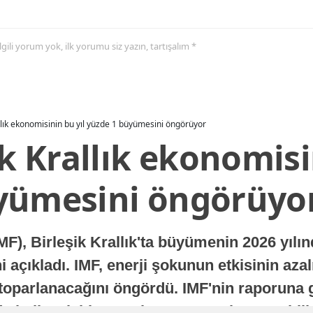
 ilgili yorum yok, ilk yorumu siz yazın, tartışalım *
allık ekonomisinin bu yıl yüzde 1 büyümesini öngörüyor
ik Krallık ekonomisi
yümesini öngörüyo
MF), Birleşik Krallık'ta büyümenin 2026 yılı
 açıkladı. IMF, enerji şokunun etkisinin azal
oparlanacağını öngördü. IMF'nin raporuna gö
a istikrarlı bir toparlanma süreci yaşayabilir