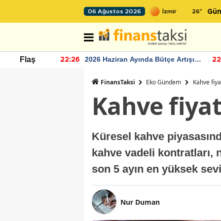
26
°
06 Ağustos 2026
Gün
r seviyesinin
2026 Haziran Ayında Bütçe Artışı
Flaş
22:26
22
Yaşandı
FinansTaksi
Eko Gündem
Kahve fiya
Kahve fiyat
Küresel kahve piyasasında
kahve vadeli kontratları,
son 5 ayın en yüksek sevi
Nur Duman