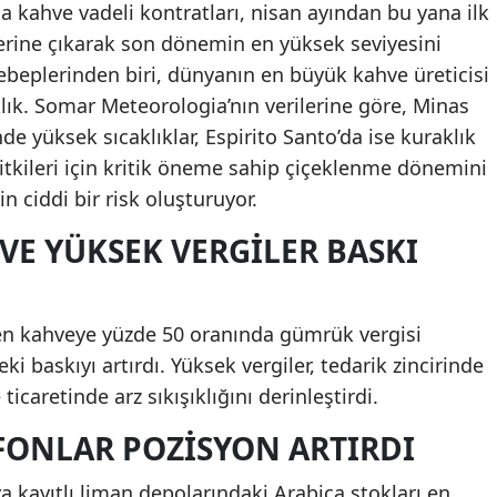
 kahve vadeli kontratları, nisan ayından bu yana ilk
erine çıkarak son dönemin en yüksek seviyesini
sebeplerinden biri, dünyanın en büyük kahve üreticisi
lık. Somar Meteorologia’nın verilerine göre, Minas
de yüksek sıcaklıklar, Espirito Santo’da ise kuraklık
itkileri için kritik öneme sahip çiçeklenme dönemini
n ciddi bir risk oluşturuyor.
 VE YÜKSEK VERGILER BASKI
ilen kahveye yüzde 50 oranında gümrük vergisi
ki baskıyı artırdı. Yüksek vergiler, tedarik zincirinde
ticaretinde arz sıkışıklığını derinleştirdi.
 FONLAR POZISYON ARTIRDI
 kayıtlı liman depolarındaki Arabica stokları en