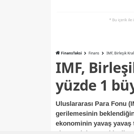
* Bu içerik ile
FinansTaksi
Finans
IMF, Birleşik Kr
IMF, Birleş
yüzde 1 bü
Uluslararası Para Fonu (I
gerilemesinin beklendiğini
ekonominin yavaş yavaş t
ekonomisi, sonraki yıllard