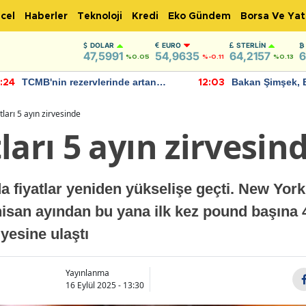
cel
Haberler
Teknoloji
Kredi
Eko Gündem
Borsa Ve Yat
DOLAR
EURO
STERLIN
47,5991
54,9635
64,2157
6
%0.05
%-0.11
%0.13
TCMB'nin rezervlerinde artan
Bakan Şimşek, 
:24
12:03
momentum devam ediyor
için umut verici
bulundu
tları 5 ayın zirvesinde
ları 5 ayın zirvesin
 fiyatlar yeniden yükselişe geçti. New York
 nisan ayından bu yana ilk kez pound başına 
yesine ulaştı
Yayınlanma
16 Eylül 2025 - 13:30