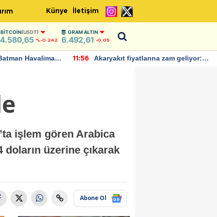
Künye
İletişim
ırım
BITCOIN
(USDT)
GRAM ALTIN
4.580,65
6.492,61
%-0.242
-0,05
Batman Havalimanı
Akaryakıt fiyatlarına zam geliyor:
11:56
 açıklamalarda
Yeni tarih açıklandı
de
’ta işlem gören Arabica
4 doların üzerine çıkarak
Abone Ol