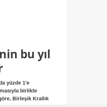
nin bu yıl
r
nda yüzde 1'e
masıyla birlikte
re, Birleşik Krallık
.