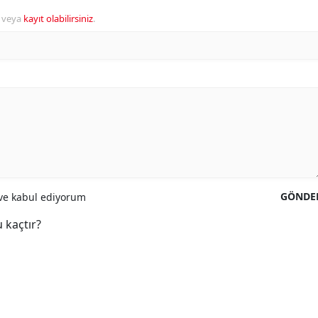
veya
kayıt olabilirsiniz
.
GÖNDE
e kabul ediyorum
 kaçtır?