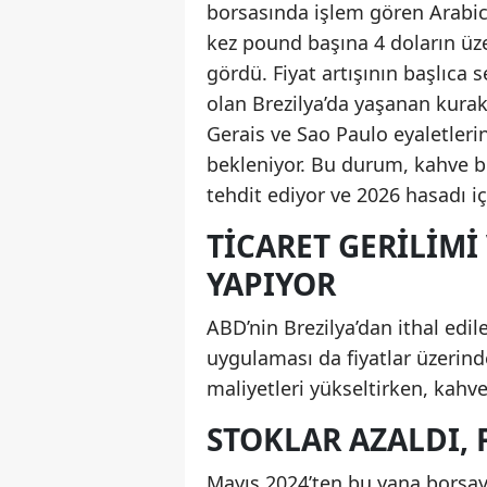
borsasında işlem gören Arabica
kez pound başına 4 doların üz
gördü. Fiyat artışının başlıca 
olan Brezilya’da yaşanan kurak
Gerais ve Sao Paulo eyaletlerin
bekleniyor. Bu durum, kahve b
tehdit ediyor ve 2026 hasadı içi
TICARET GERILIMI
YAPIYOR
ABD’nin Brezilya’dan ithal ed
uygulaması da fiyatlar üzerinde
maliyetleri yükseltirken, kahve 
STOKLAR AZALDI,
Mayıs 2024’ten bu yana borsaya