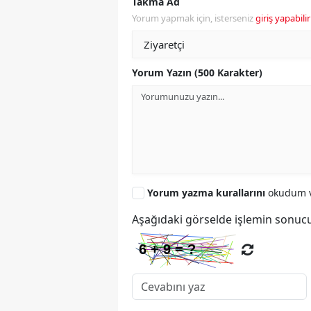
Takma Ad
Yorum yapmak için, isterseniz
giriş yapabilir
Yorum Yazın (500 Karakter)
Yorum yazma kurallarını
okudum v
Aşağıdaki görselde işlemin sonucu